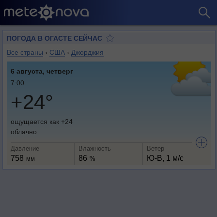
ПОГОДА В ОГАСТЕ СЕЙЧАС
Все страны
›
США
›
Джорджия
6 августа, четверг
7:00
+24°
ощущается как +24
облачно
Давление
Влажность
Ветер
758
86
Ю-В, 1 м/с
мм
%