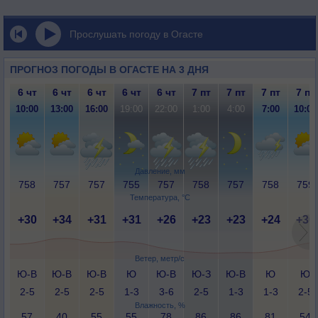
Прослушать погоду в Огасте
ПРОГНОЗ ПОГОДЫ В ОГАСТЕ НА 3 ДНЯ
6 чт
6 чт
6 чт
6 чт
6 чт
7 пт
7 пт
7 пт
7 пт
10:00
13:00
16:00
19:00
22:00
1:00
4:00
7:00
10:00
Давление, мм
758
757
757
755
757
758
757
758
759
Температура, °C
+30
+34
+31
+31
+26
+23
+23
+24
+30
Ветер, метр/с
Ю-В
Ю-В
Ю-В
Ю
Ю-В
Ю-З
Ю-В
Ю
Ю
2-5
2-5
2-5
1-3
3-6
2-5
1-3
1-3
2-5
Влажность, %
57
40
55
55
78
86
86
81
54