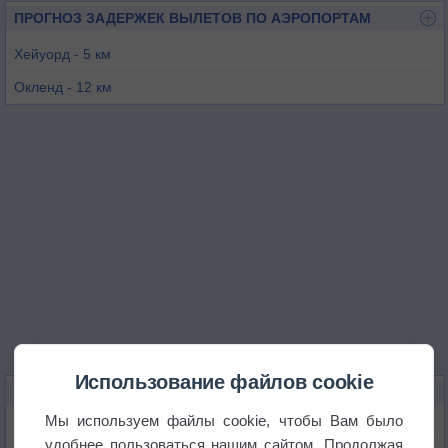
ПРОГНОЗ ЗАДЕРЖЕК ВЫЛЕТОВ ПО АЭРОПОРТАМ
Хейуорд - 5 км
Оклeнд - 12 км
Ливермор - 23 км
Сан Карлос - 25 км
Пало Альто - 26 км
Сан-Франциско - 27 км
Использование файлов cookie
КАРТЫ ПОГОДЫ В КАСТРО-ВЕЛЛИ
Мы используем файлы cookie, чтобы Вам было
Температура
удобнее пользоваться нашим сайтом. Продолжая