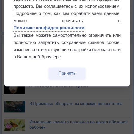
Давление
просмотр, Вы соглашаетесь с их использованием.
Осадки
Подробнее о том, как мы обрабатываем данные,
Облачность
можно прочитать в
Список всех карт
Политике конфиденциальности
.
Вы также можете самостоятельно ограничить или
НОВОЕ О ПОГОДЕ
полностью запретить сохранение файлов cookie,
Космическая погода влияет на транспорт
изменив соответствующие настройки безопасности
в Вашем веб-браузере.
Приложение построит маршрут через тень
Принять
Атмосфера начала замерзать
В Приморье обнаружены морские волны тепла
Изменение климата повлияло на ареал обитания
бабочек