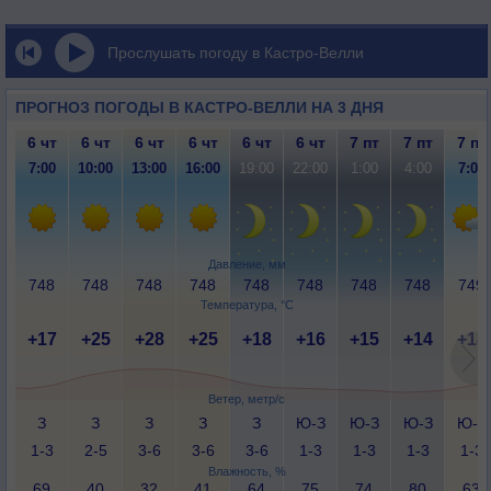
Прослушать погоду в Кастро-Велли
ПРОГНОЗ ПОГОДЫ В КАСТРО-ВЕЛЛИ НА 3 ДНЯ
6 чт
6 чт
6 чт
6 чт
6 чт
6 чт
7 пт
7 пт
7 пт
7:00
10:00
13:00
16:00
19:00
22:00
1:00
4:00
7:00
Давление, мм
748
748
748
748
748
748
748
748
749
Температура, °C
+17
+25
+28
+25
+18
+16
+15
+14
+18
Ветер, метр/с
З
З
З
З
З
Ю-З
Ю-З
Ю-З
Ю-З
1-3
2-5
3-6
3-6
3-6
1-3
1-3
1-3
1-3
Влажность, %
69
40
32
41
64
75
74
80
63