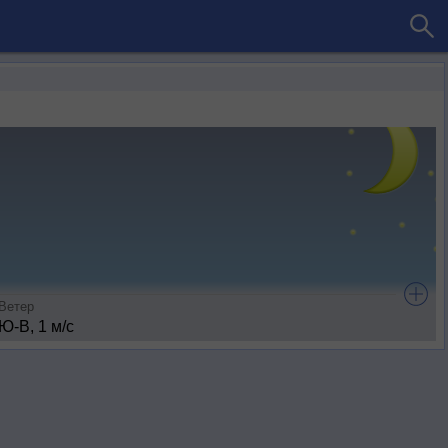
Ветер
Ю-В, 1 м/с