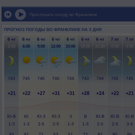
Прослушать погоду во Франклине
ПРОГНОЗ ПОГОДЫ ВО ФРАНКЛИНЕ НА 3 ДНЯ
6 чт
6 чт
6 чт
6 чт
6 чт
6 чт
6 чт
7 пт
7 пт
3:00
6:00
9:00
12:00
15:00
18:00
21:00
0:00
3:00
743
745
746
746
744
743
744
745
745
+21
+22
+27
+31
+31
+28
+24
+22
+21
Ю-В
Ю
Ю-З
Ю-З
З
В
Ю-В
Ю-В
Ю-В
1-3
1-3
2-5
2-5
1-3
1-3
2-5
2-5
3-6
93
92
72
53
51
72
82
90
86