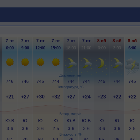
7 пт
7 пт
7 пт
7 пт
7 пт
7 пт
8 сб
8 сб
8 сб
6:00
9:00
12:00
15:00
18:00
21:00
0:00
3:00
6:00
Давление, мм
746
746
745
744
744
744
745
744
745
Температура, °C
+21
+27
+30
+32
+27
+24
+23
+22
+22
Ветер, метр/с
Ю-В
Ю
Ю
Ю
Ю-В
Ю-В
Ю
Ю
Ю
3-6
3-6
3-6
2-5
3-6
3-6
3-6
3-6
2-5
Влажность, %
87
70
58
53
78
84
85
86
87