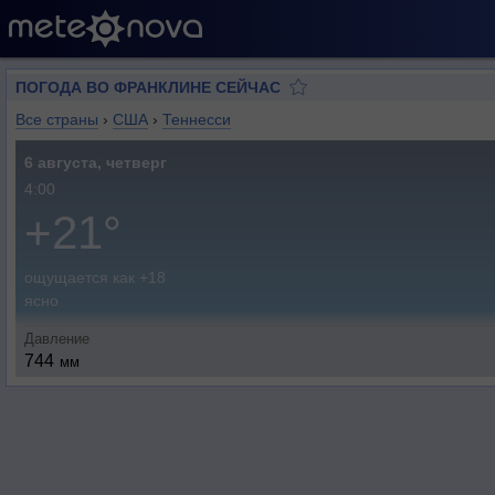
ПОГОДА ВО ФРАНКЛИНЕ СЕЙЧАС
Все страны
›
США
›
Теннесси
6 августа, четверг
4:00
+21°
ощущается как +18
ясно
Давление
744
мм