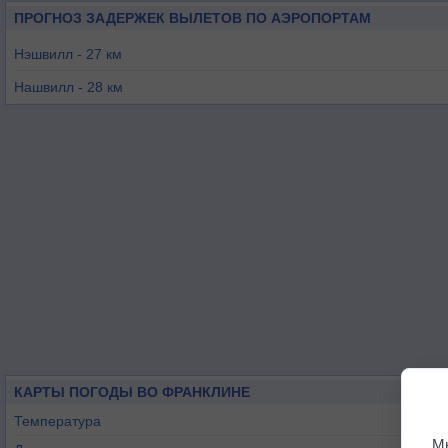
ПРОГНОЗ ЗАДЕРЖЕК ВЫЛЕТОВ ПО АЭРОПОРТАМ
Нэшвилл - 27 км
Нашвилл - 28 км
Смирна - 32 км
Мурфрисборо - 44 км
Льюисберг - 47 км
Колумбия-Маунт-Плезант - 51 км
КАРТЫ ПОГОДЫ ВО ФРАНКЛИНЕ
Температура
М