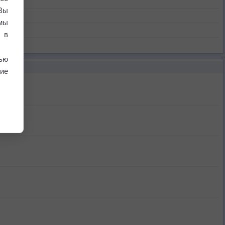
Вы
мы
 в
ью
ие