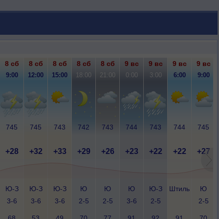
8 сб
8 сб
8 сб
8 сб
8 сб
9 вс
9 вс
9 вс
9 вс
9:00
12:00
15:00
18:00
21:00
0:00
3:00
6:00
9:00
745
745
743
742
743
744
743
744
745
+28
+32
+33
+29
+26
+23
+22
+22
+27
Ю-З
Ю-З
Ю-З
Ю
Ю
Ю
Ю-З
Штиль
Ю
3-6
3-6
3-6
2-5
2-5
3-6
2-5
2-5
68
53
49
70
77
91
92
91
70