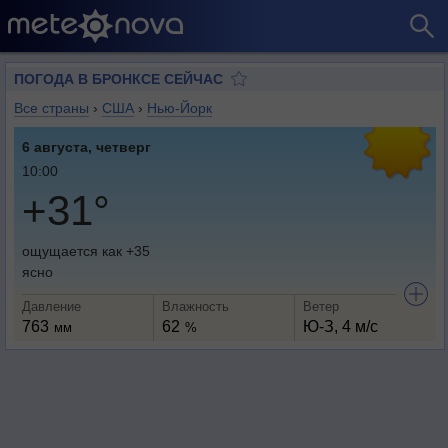
ПОГОДА В БРОНКСЕ СЕЙЧАС
Все страны
›
США
›
Нью-Йорк
6 августа, четверг
10:00
+31°
ощущается как +35
ясно
Давление
Влажность
Ветер
763
62
Ю-З, 4 м/с
мм
%