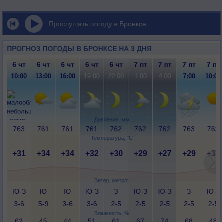
Прослушать погоду в Бронксе
ПРОГНОЗ ПОГОДЫ В БРОНКСЕ НА 3 ДНЯ
6 чт
6 чт
6 чт
6 чт
6 чт
7 пт
7 пт
7 пт
7 пт
10:00
13:00
16:00
19:00
22:00
1:00
4:00
7:00
10:00
Давление, мм
763
761
761
761
762
762
762
763
762
Температура, °C
+31
+34
+34
+32
+30
+29
+27
+29
+33
Ветер, метр/с
Ю-З
Ю
Ю
Ю-З
З
Ю-З
Ю-З
З
Ю-З
3-6
5-9
3-6
3-6
2-5
2-5
2-5
2-5
2-5
Влажность, %
62
45
44
51
61
67
74
68
48