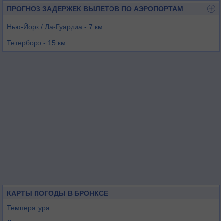
ПРОГНОЗ ЗАДЕРЖЕК ВЫЛЕТОВ ПО АЭРОПОРТАМ
Нью-Йорк / Ла-Гуардиа - 7 км
Тетерборо - 15 км
Нью-Йорк / Кеннеди - 24 км
Ньюарк - 29 км
Уайт-Плейнс - 30 км
Колдуэлл - 34 км
КАРТЫ ПОГОДЫ В БРОНКСЕ
Температура