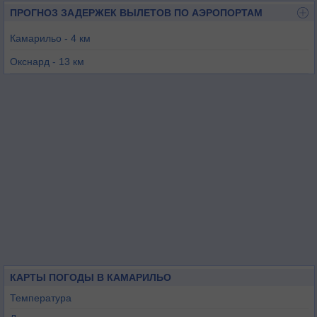
ПРОГНОЗ ЗАДЕРЖЕК ВЫЛЕТОВ ПО АЭРОПОРТАМ
Камарильо - 4 км
Окснард - 13 км
Санта Пола - 14 км
Окснард - 15 км
Ван-Найс - 52 км
Лос-Анджелес / Вайтмен - 59 км
КАРТЫ ПОГОДЫ В КАМАРИЛЬО
Температура