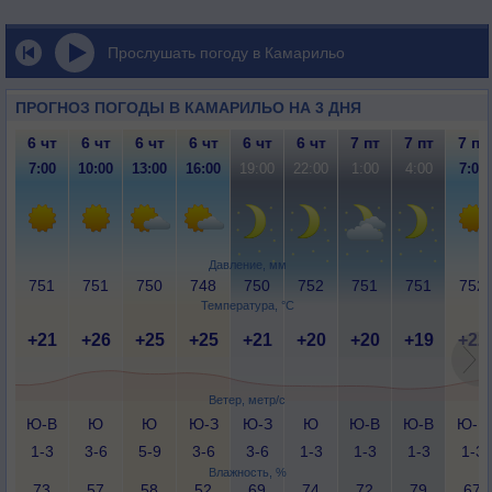
Прослушать погоду в Камарильо
ПРОГНОЗ ПОГОДЫ В КАМАРИЛЬО НА 3 ДНЯ
6 чт
6 чт
6 чт
6 чт
6 чт
6 чт
7 пт
7 пт
7 пт
7:00
10:00
13:00
16:00
19:00
22:00
1:00
4:00
7:00
Давление, мм
751
751
750
748
750
752
751
751
752
Температура, °C
+21
+26
+25
+25
+21
+20
+20
+19
+22
Ветер, метр/с
Ю-В
Ю
Ю
Ю-З
Ю-З
Ю
Ю-В
Ю-В
Ю-В
1-3
3-6
5-9
3-6
3-6
1-3
1-3
1-3
1-3
Влажность, %
73
57
58
52
69
74
72
79
67