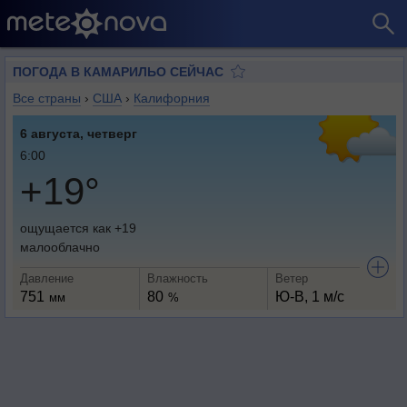
ПОГОДА В КАМАРИЛЬО СЕЙЧАС
Все страны
›
США
›
Калифорния
6 августа, четверг
6:00
+19°
ощущается как +19
малооблачно
Давление
Влажность
Ветер
751
80
Ю-В, 1 м/с
мм
%