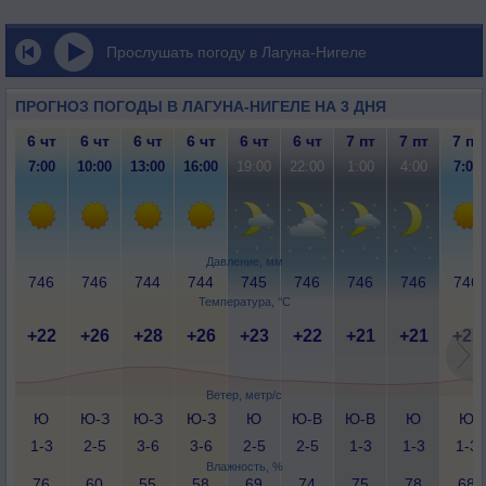
Прослушать погоду в Лагуна-Нигеле
ПРОГНОЗ ПОГОДЫ В ЛАГУНА-НИГЕЛЕ НА 3 ДНЯ
6 чт
6 чт
6 чт
6 чт
6 чт
6 чт
7 пт
7 пт
7 пт
7:00
10:00
13:00
16:00
19:00
22:00
1:00
4:00
7:00
Давление, мм
746
746
744
744
745
746
746
746
746
Температура, °C
+22
+26
+28
+26
+23
+22
+21
+21
+23
Ветер, метр/с
Ю
Ю-З
Ю-З
Ю-З
Ю
Ю-В
Ю-В
Ю
Ю
1-3
2-5
3-6
3-6
2-5
2-5
1-3
1-3
1-3
Влажность, %
76
60
55
58
69
74
75
78
68