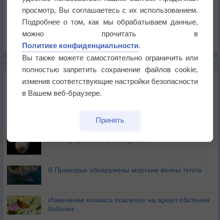
Давление
просмотр, Вы соглашаетесь с их использованием.
Осадки
Подробнее о том, как мы обрабатываем данные,
Облачность
можно прочитать в
Список всех карт
Политике конфиденциальности
.
Вы также можете самостоятельно ограничить или
НОВОЕ О ПОГОДЕ
полностью запретить сохранение файлов cookie,
Космическая погода и транспорт
изменив соответствующие настройки безопасности
в Вашем веб-браузере.
Приложение построит маршрут через тень
Принять
Атмосфера начала замерзать
В Приморье обнаружены морские волны тепла
Изменение климата повлияло на ареал обитания
бабочек