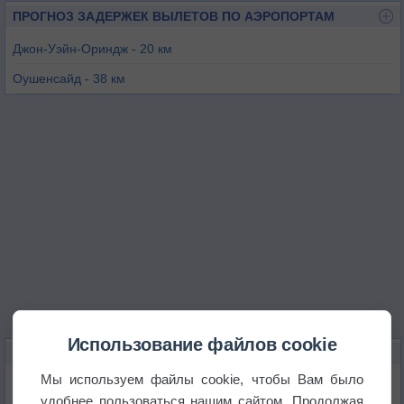
ПРОГНОЗ ЗАДЕРЖЕК ВЫЛЕТОВ ПО АЭРОПОРТАМ
Джон-Уэйн-Ориндж - 20 км
Оушенсайд - 38 км
Корона - 39 км
Лос-Аламитос - 41 км
Фуллертон - 43 км
Оушенсайд - 44 км
Использование файлов cookie
КАРТЫ ПОГОДЫ В ЛАГУНА-НИГЕЛЕ
Мы используем файлы cookie, чтобы Вам было
Температура
удобнее пользоваться нашим сайтом. Продолжая