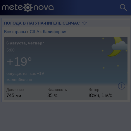
ПОГОДА В ЛАГУНА-НИГЕЛЕ СЕЙЧАС
Все страны
›
США
›
Калифорния
6 августа, четверг
5:00
+19°
ощущается как +19
малооблачно
Давление
Влажность
Ветер
745
85
Южн, 1 м/с
мм
%