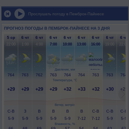
Прослушать погоду в Пемброк-Пайнесе
ПРОГНОЗ ПОГОДЫ В ПЕМБРОК-ПАЙНЕСЕ НА 3 ДНЯ
5 ср
6 чт
6 чт
6 чт
6 чт
6 чт
6 чт
6 чт
6 чт
22:00
1:00
4:00
7:00
10:00
13:00
16:00
19:00
22:00
Давление, мм
764
763
762
763
764
764
763
763
764
Температура, °C
+29
+29
+29
+29
+32
+33
+32
+30
+29
Ветер, метр/с
С-В
З
В
В
В
В
С-В
С-В
С-В
5-9
5-9
5-9
5-9
5-9
7-12
7-12
5-9
5-9
Влажность, %
66
68
69
69
57
54
54
63
67