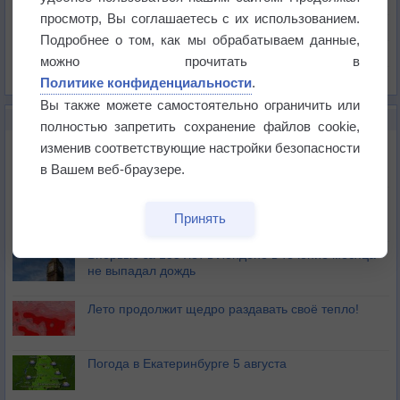
Давление
просмотр, Вы соглашаетесь с их использованием.
Осадки
Подробнее о том, как мы обрабатываем данные,
Облачность
можно прочитать в
Список всех карт
Политике конфиденциальности
.
Вы также можете самостоятельно ограничить или
НОВОЕ О ПОГОДЕ
полностью запретить сохранение файлов cookie,
Дневная температура воздуха в ОАЭ превысила
изменив соответствующие настройки безопасности
+51°
в Вашем веб-браузере.
Европейские столицы бьют рекорды жары
Принять
Впервые за 155 лет в Лондоне в течение месяца
не выпадал дождь
Лето продолжит щедро раздавать своё тепло!
Погода в Екатеринбурге 5 августа