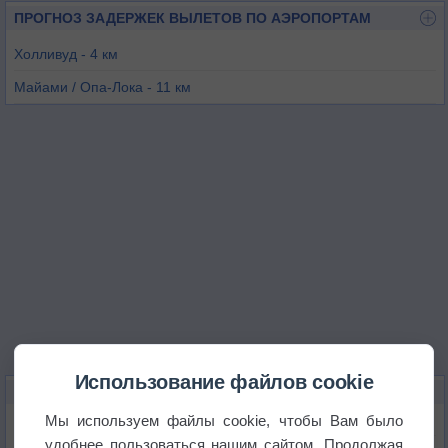
ПРОГНОЗ ЗАДЕРЖЕК ВЫЛЕТОВ ПО АЭРОПОРТАМ
Холливуд - 4 км
Майами / Опа-Лока - 11 км
Форт-Лаудердейл - 15 км
Майами - 24 км
Форт-Лодердейл - 24 км
Помпано Бич - 32 км
Использование файлов cookie
КАРТЫ ПОГОДЫ В ПЕМБРОК-ПАЙНЕСЕ
Мы используем файлы cookie, чтобы Вам было
Температура
удобнее пользоваться нашим сайтом. Продолжая