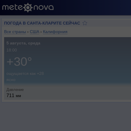
ПОГОДА В САНТА-КЛАРИТЕ СЕЙЧАС
Все страны
›
США
›
Калифорния
5 августа, среда
18:00
+30°
ощущается как +28
ясно
Давление
711
мм