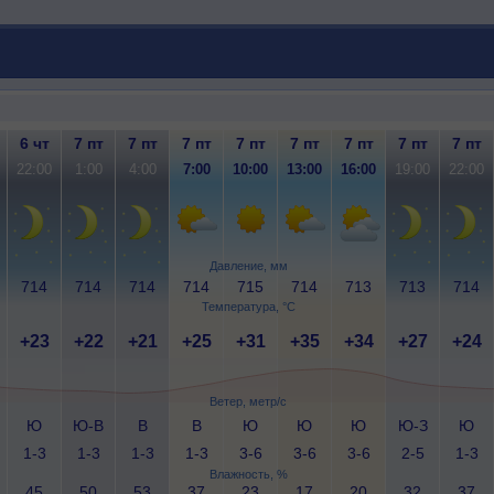
6 чт
7 пт
7 пт
7 пт
7 пт
7 пт
7 пт
7 пт
7 пт
22:00
1:00
4:00
7:00
10:00
13:00
16:00
19:00
22:00
Давление, мм
714
714
714
714
715
714
713
713
714
Температура, °C
+23
+22
+21
+25
+31
+35
+34
+27
+24
Ветер, метр/с
Ю
Ю-В
В
В
Ю
Ю
Ю
Ю-З
Ю
1-3
1-3
1-3
1-3
3-6
3-6
3-6
2-5
1-3
Влажность, %
45
50
53
37
23
17
20
32
37