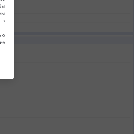
Вы
мы
 в
ью
ие