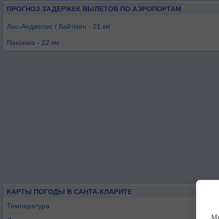
ПРОГНОЗ ЗАДЕРЖЕК ВЫЛЕТОВ ПО АЭРОПОРТАМ
Лос-Анджелес / Вайтмен - 21 км
Пакоима - 22 км
Ван-Найс - 23 км
Бербанк - 30 км
Санта-Моника - 45 км
Санта Пола - 47 км
КАРТЫ ПОГОДЫ В САНТА-КЛАРИТЕ
Температура
М