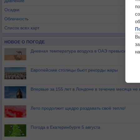
Давление
п
Осадки
с
Облачность
о
Список всех карт
П
В
НОВОЕ О ПОГОДЕ
з
Дневная температура воздуха в ОАЭ превысила +51
на
Европейские столицы бьют рекорды жары
Впервые за 155 лет в Лондоне в течение месяца не
Лето продолжит щедро раздавать своё тепло!
Погода в Екатеринбурге 5 августа