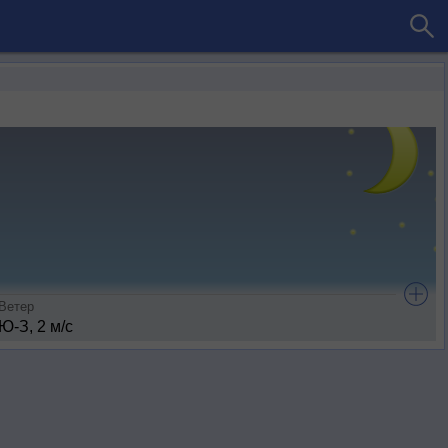
Ветер
Ю-З, 2 м/с