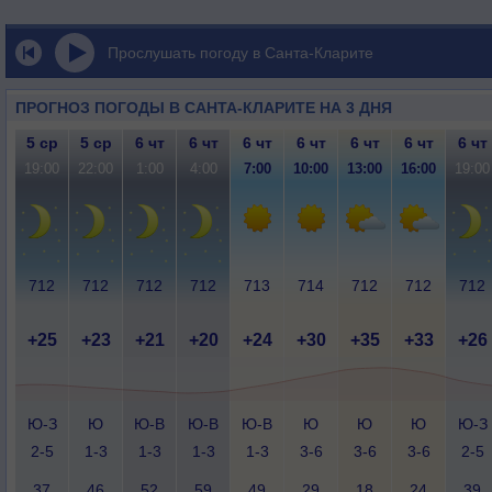
Прослушать погоду в Санта-Кларите
ПРОГНОЗ ПОГОДЫ В САНТА-КЛАРИТЕ НА 3 ДНЯ
5 ср
5 ср
6 чт
6 чт
6 чт
6 чт
6 чт
6 чт
6 чт
19:00
22:00
1:00
4:00
7:00
10:00
13:00
16:00
19:00
712
712
712
712
713
714
712
712
712
+25
+23
+21
+20
+24
+30
+35
+33
+26
Ю-З
Ю
Ю-В
Ю-В
Ю-В
Ю
Ю
Ю
Ю-З
2-5
1-3
1-3
1-3
1-3
3-6
3-6
3-6
2-5
37
46
52
59
49
29
18
24
39