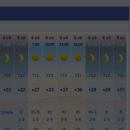
8 сб
8 сб
8 сб
8 сб
8 сб
8 сб
8 сб
8 сб
9 вс
1:00
4:00
7:00
10:00
13:00
16:00
19:00
22:00
1:00
713
713
713
713
712
711
712
712
711
+23
+22
+27
+33
+37
+36
+28
+26
+25
Штиль
С
Ю-В
Ю
Ю
Ю
Ю-З
В
В
1-3
1-3
2-5
3-6
3-6
2-5
1-3
1-3
40
41
30
20
16
19
31
34
37