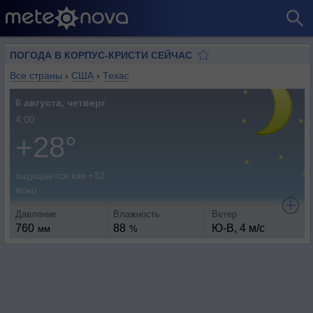
ПОГОДА В КОРПУС-КРИСТИ СЕЙЧАС
Все страны
›
США
›
Техас
6 августа, четверг
4:00
+28°
ощущается как +32
ясно
Давление
Влажность
Ветер
760
88
Ю-В, 4 м/с
мм
%