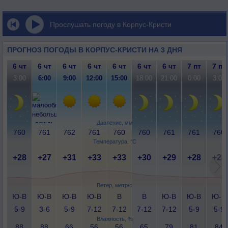
Прослушать погоду в Корпус-Кристи
ПРОГНОЗ ПОГОДЫ В КОРПУС-КРИСТИ НА 3 ДНЯ
6 чт
6 чт
6 чт
6 чт
6 чт
6 чт
6 чт
7 пт
7 пт
3:00
6:00
9:00
12:00
15:00
18:00
21:00
0:00
3:00
Давление, мм
760
761
762
761
760
760
761
761
760
Температура, °C
+28
+27
+31
+33
+33
+30
+29
+28
+28
Ветер, метр/с
Ю-В
Ю-В
Ю-В
Ю-В
В
В
Ю-В
Ю-В
Ю-В
5-9
3-6
5-9
7-12
7-12
7-12
7-12
5-9
5-9
Влажность, %
88
88
66
56
56
65
79
81
84