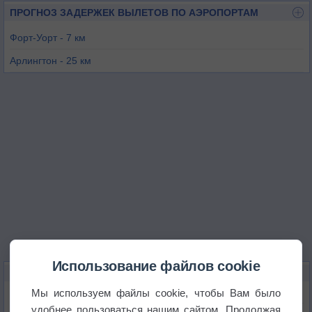
ПРОГНОЗ ЗАДЕРЖЕК ВЫЛЕТОВ ПО АЭРОПОРТАМ
Форт-Уорт - 7 км
Арлингтон - 25 км
Форт-Уорт - 26 км
Гранд-Прери - 28 км
Даллас-Форт-Уорт - 32 км
Использование файлов cookie
КАРТЫ ПОГОДЫ В ФОРТ-УЭРТЕ
Мы используем файлы cookie, чтобы Вам было
Температура
удобнее пользоваться нашим сайтом. Продолжая