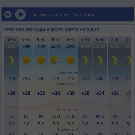
Прослушать погоду в Форт-Уэрте
ПРОГНОЗ ПОГОДЫ В ФОРТ-УЭРТЕ НА 3 ДНЯ
6 чт
6 чт
6 чт
6 чт
6 чт
6 чт
6 чт
7 пт
7 пт
3:00
6:00
9:00
12:00
15:00
18:00
21:00
0:00
3:00
Давление, мм
743
745
746
744
742
742
742
744
744
Температура, °C
+29
+28
+32
+38
+39
+39
+34
+31
+29
Ветер, метр/с
Ю
Ю
Ю
Ю-В
Ю-В
Ю
Ю-В
Ю
Ю
3-6
3-6
5-9
5-9
5-9
3-6
5-9
5-9
5-9
Влажность, %
46
55
44
26
20
19
31
43
57