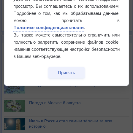
Давление
просмотр, Вы соглашаетесь с их использованием.
Осадки
Подробнее о том, как мы обрабатываем данные,
Облачность
можно прочитать в
Список всех карт
Политике конфиденциальности
.
Вы также можете самостоятельно ограничить или
НОВОЕ О ПОГОДЕ
полностью запретить сохранение файлов cookie,
Погода в Екатеринбурге 6 августа
изменив соответствующие настройки безопасности
в Вашем веб-браузере.
Погода в Краснодаре 6 августа
Принять
Погода в Санкт-Петербурге 6 августа
Погода в Москве 6 августа
Июль в России стал самым тёплым за всю
историю