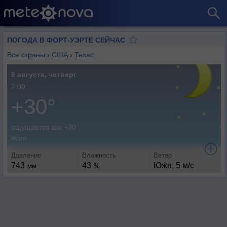
ПОГОДА В ФОРТ-УЭРТЕ СЕЙЧАС
Все страны
›
США
›
Техас
6 августа, четверг
2:00
+30°
ощущается как +30
ясно
Давление
Влажность
Ветер
743
43
Южн, 5 м/с
мм
%