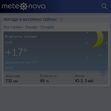
ПОГОДА В ВАТЕРЛОО СЕЙЧАС
Все страны
›
Канада
›
Онтарио
6 августа, четверг
0:00
+17°
ощущается как +17
ясно
Давление
Влажность
Ветер
732
89
Ю-З, 3 м/с
мм
%