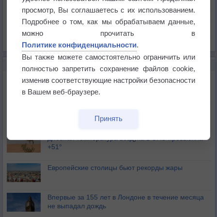
Давление
просмотр, Вы соглашаетесь с их использованием.
Осадки
Подробнее о том, как мы обрабатываем данные,
Облачность
можно прочитать в
Список всех карт
Политике конфиденциальности
.
Вы также можете самостоятельно ограничить или
НОВОЕ О ПОГОДЕ
полностью запретить сохранение файлов cookie,
Июль в России стал самым тёплым за всю
изменив соответствующие настройки безопасности
историю
в Вашем веб-браузере.
В Центральной России наступают самые жаркие
дни этого лета
Принять
Дневная температура воздуха в ОАЭ превысила
+51°
Европейские столицы бьют рекорды жары
Впервые за 155 лет в Лондоне в течение месяца
не выпадал дождь