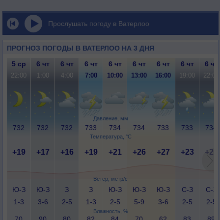
Прослушать погоду в Ватерлоо
ПРОГНОЗ ПОГОДЫ В ВАТЕРЛОО НА 3 ДНЯ
5 ср
6 чт
6 чт
6 чт
6 чт
6 чт
6 чт
6 чт
6 чт
22:00
1:00
4:00
7:00
10:00
13:00
16:00
19:00
22:00
Давление, мм
732
732
732
733
734
734
733
733
734
Температура, °C
+19
+17
+16
+19
+21
+26
+27
+23
+20
Ветер, метр/с
Ю-З
Ю-З
З
З
Ю-З
Ю-З
Ю-З
С-З
С-З
1-3
3-6
2-5
1-3
2-5
5-9
3-6
2-5
2-5
Влажность, %
70
90
80
82
84
70
62
83
89