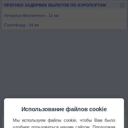
ПРОГНОЗ ЗАДЕРЖЕК ВЫЛЕТОВ ПО АЭРОПОРТАМ
Уотерлоо-Веллингтон - 11 км
Стратфорд - 34 км
Брантфорд - 40 км
Бурлингтон - 54 км
Гамильтон - 57 км
Лондон - 70 км
Использование файлов cookie
КАРТЫ ПОГОДЫ В ВАТЕРЛОО
Мы используем файлы cookie, чтобы Вам было
Температура
удобнее пользоваться нашим сайтом. Продолжая