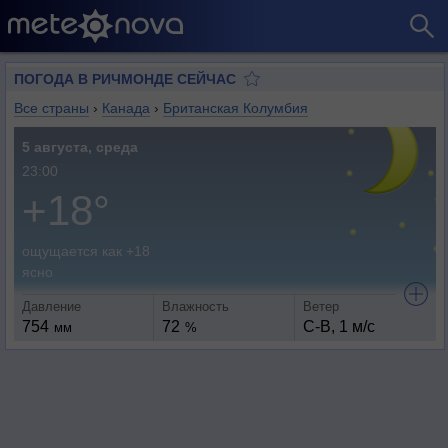
ПОГОДА В РИЧМОНДЕ СЕЙЧАС
Все страны
›
Канада
›
Британская Колумбия
5 августа, среда
23:00
+18°
ощущается как +18
ясно
Давление
Влажность
Ветер
754
72
С-В, 1 м/с
мм
%