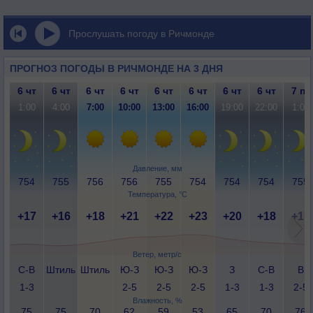
Прослушать погоду в Ричмонде
ПРОГНОЗ ПОГОДЫ В РИЧМОНДЕ НА 3 ДНЯ
6 чт
6 чт
6 чт
6 чт
6 чт
6 чт
6 чт
6 чт
7 пт
1:00
4:00
7:00
10:00
13:00
16:00
19:00
22:00
1:00
Давление, мм
754
755
756
756
755
754
754
754
755
Температура, °C
+17
+16
+18
+21
+22
+23
+20
+18
+17
Ветер, метр/с
С-В
Штиль
Штиль
Ю-З
Ю-З
Ю-З
З
С-В
В
1-3
2-5
2-5
2-5
1-3
1-3
2-5
Влажность, %
75
75
70
62
59
53
65
70
76