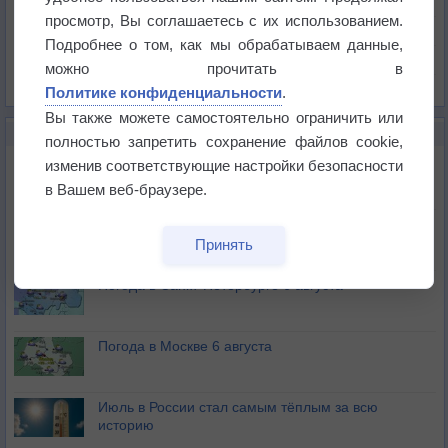
Давление
просмотр, Вы соглашаетесь с их использованием.
Осадки
Подробнее о том, как мы обрабатываем данные,
Облачность
можно прочитать в
Список всех карт
Политике конфиденциальности
.
Вы также можете самостоятельно ограничить или
НОВОЕ О ПОГОДЕ
полностью запретить сохранение файлов cookie,
Погода в Екатеринбурге 6 августа
изменив соответствующие настройки безопасности
в Вашем веб-браузере.
Погода в Краснодаре 6 августа
Принять
Погода в Санкт-Петербурге 6 августа
Погода в Москве 6 августа
Июль в России стал самым тёплым за всю
историю