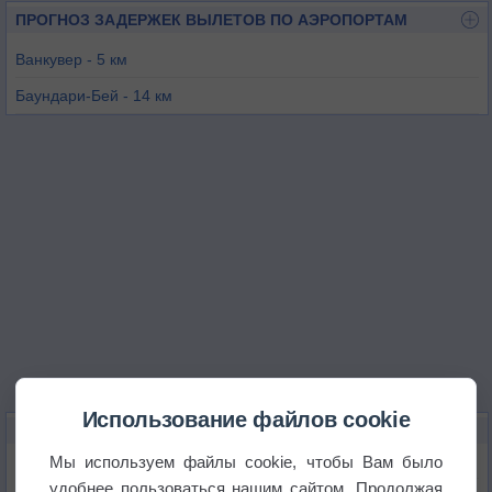
ПРОГНОЗ ЗАДЕРЖЕК ВЫЛЕТОВ ПО АЭРОПОРТАМ
Вaнкувер - 5 км
Баундари-Бей - 14 км
Пувирнитук - 31 км
Ленгли - 37 км
Истсаунд - 53 км
Нанаимо - 55 км
Использование файлов cookie
КАРТЫ ПОГОДЫ В РИЧМОНДЕ
Мы используем файлы cookie, чтобы Вам было
Температура
удобнее пользоваться нашим сайтом. Продолжая