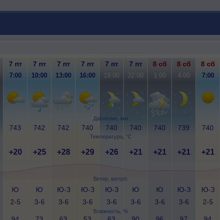
7 пт
7 пт
7 пт
7 пт
7 пт
7 пт
8 сб
8 сб
8 сб
7:00
10:00
13:00
16:00
19:00
22:00
1:00
4:00
7:00
Давление, мм
743
742
742
740
740
740
740
739
740
Температура, °C
+20
+25
+28
+29
+26
+21
+21
+21
+21
Ветер, метр/с
Ю
Ю
Ю-З
Ю-З
Ю-З
Ю
Ю
Ю-З
Ю-З
2-5
3-6
3-6
3-6
3-6
3-6
3-6
3-6
2-5
Влажность, %
94
73
63
53
63
90
96
97
94