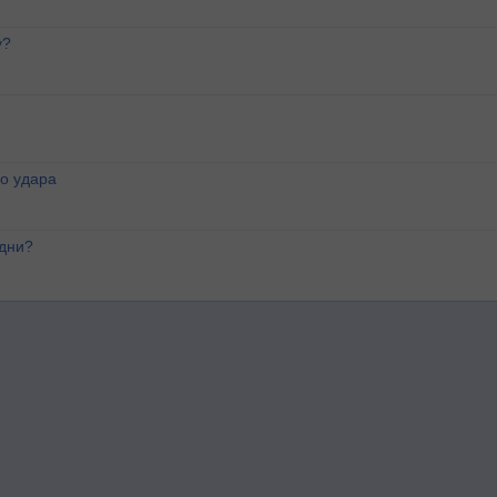
у?
о удара
 дни?