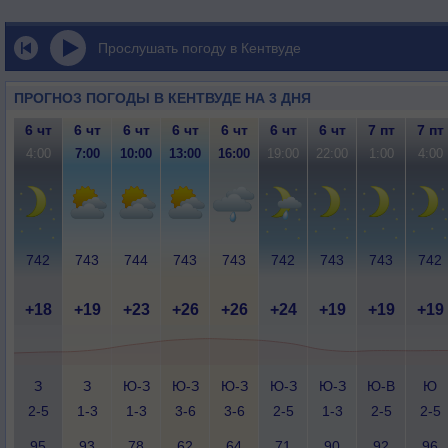
Прослушать погоду в Кентвуде
ПРОГНОЗ ПОГОДЫ В КЕНТВУДЕ НА 3 ДНЯ
6 чт
6 чт
6 чт
6 чт
6 чт
6 чт
6 чт
7 пт
7 пт
4:00
7:00
10:00
13:00
16:00
19:00
22:00
1:00
4:00
742
743
744
743
743
742
743
743
742
+18
+19
+23
+26
+26
+24
+19
+19
+19
З
З
Ю-З
Ю-З
Ю-З
Ю-З
Ю-З
Ю-В
Ю
2-5
1-3
1-3
3-6
3-6
2-5
1-3
2-5
2-5
95
93
78
62
64
71
90
92
96