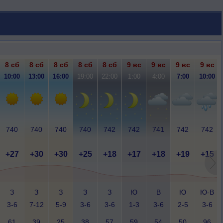
8 сб
8 сб
8 сб
8 сб
8 сб
9 вс
9 вс
9 вс
9 вс
10:00
13:00
16:00
19:00
22:00
1:00
4:00
7:00
10:00
740
740
740
740
742
742
741
742
742
+27
+30
+30
+25
+18
+17
+18
+19
+15
З
З
З
З
З
Ю
В
Ю
Ю-В
3-6
7-12
5-9
3-6
3-6
1-3
3-6
2-5
3-6
61
39
25
38
57
59
54
50
96