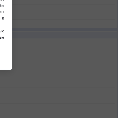
Вы
мы
 в
ью
ие