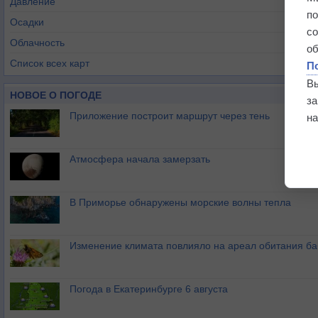
Давление
п
Осадки
с
Облачность
о
Список всех карт
П
В
НОВОЕ О ПОГОДЕ
з
Приложение построит маршрут через тень
на
Атмосфера начала замерзать
В Приморье обнаружены морские волны тепла
Изменение климата повлияло на ареал обитания ба
Погода в Екатеринбурге 6 августа