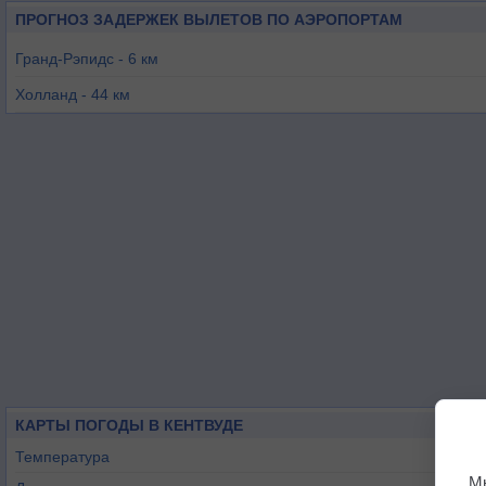
ПРОГНОЗ ЗАДЕРЖЕК ВЫЛЕТОВ ПО АЭРОПОРТАМ
Гранд-Рэпидс - 6 км
Холланд - 44 км
Маскеган - 61 км
Бэттл-Крик - 69 км
Фремонт - 71 км
КАРТЫ ПОГОДЫ В КЕНТВУДЕ
Температура
М