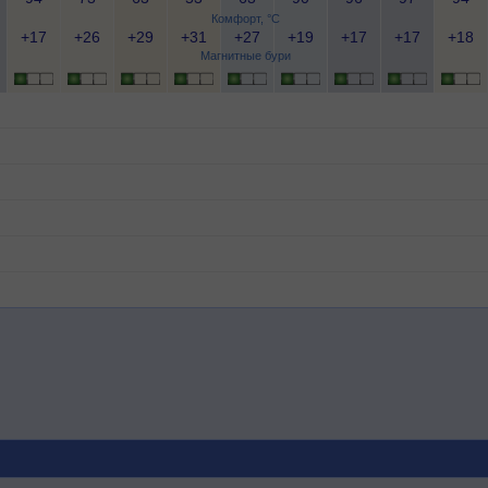
Комфорт, °C
+17
+26
+29
+31
+27
+19
+17
+17
+18
Магнитные бури