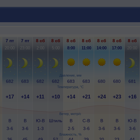
7 пт
7 пт
8 сб
8 сб
8 сб
8 сб
8 сб
8 сб
8 сб
20:00
23:00
2:00
5:00
8:00
11:00
14:00
17:00
20:00
Давление, мм
682
683
682
682
683
683
680
680
681
Температура, °C
+17
+14
+11
+10
+14
+21
+24
+23
+16
Ветер, метр/с
В
В
Ю-В
Штиль
В
С-В
В
В
Ю-В
3-6
3-6
1-3
2-5
3-6
3-6
3-6
3-6
Влажность, %
36
45
49
52
44
29
20
23
44