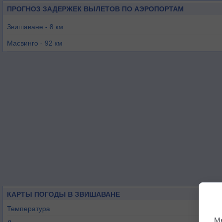
ПРОГНОЗ ЗАДЕРЖЕК ВЫЛЕТОВ ПО АЭРОПОРТАМ
Звишаване - 8 км
Масвинго - 92 км
Гверу - 101 км
Булавайо - 152 км
Квекве - 157 км
Чиредзи - 177 км
КАРТЫ ПОГОДЫ В ЗВИШАВАНЕ
Температура
М