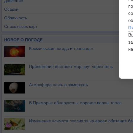
Давление
п
Осадки
с
Облачность
о
Список всех карт
П
В
НОВОЕ О ПОГОДЕ
з
Космическая погода и транспорт
на
Приложение построит маршрут через тень
Атмосфера начала замерзать
В Приморье обнаружены морские волны тепла
Изменение климата повлияло на ареал обитания ба