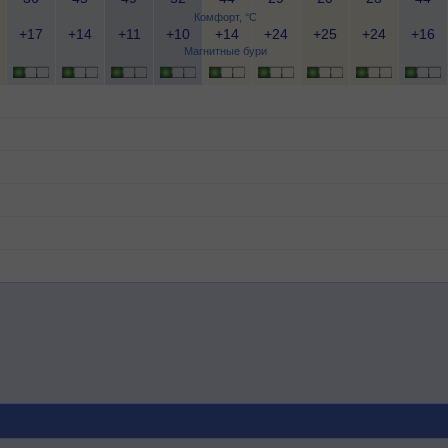
Комфорт, °C
+17
+14
+11
+10
+14
+24
+25
+24
+16
Магнитные бури