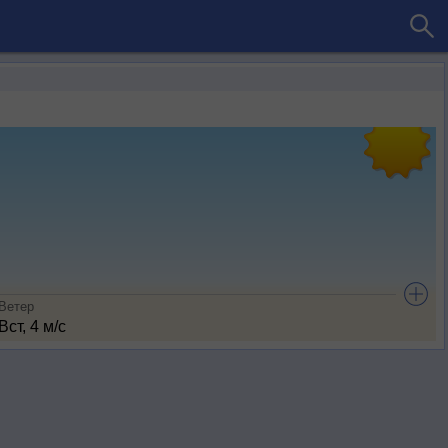
Ветер
Вст, 4 м/с