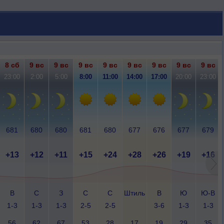
8 сб
9 вс
9 вс
9 вс
9 вс
9 вс
9 вс
9 вс
9 вс
23:00
2:00
5:00
8:00
11:00
14:00
17:00
20:00
23:00
681
680
680
681
680
677
676
677
679
+13
+12
+11
+15
+24
+28
+26
+19
+16
В
С
З
С
С
Штиль
В
Ю
Ю-В
1-3
1-3
1-3
2-5
2-5
3-6
1-3
1-3
56
62
67
53
28
17
19
29
35