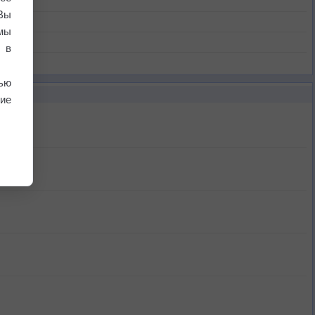
Вы
мы
 в
ью
ие