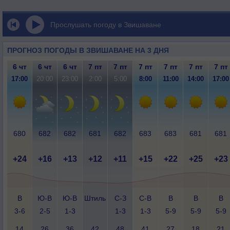
Прослушать погоду в Звишаване
ПРОГНОЗ ПОГОДЫ В ЗВИШАВАНЕ НА 3 ДНЯ
6 чт
6 чт
6 чт
7 пт
7 пт
7 пт
7 пт
7 пт
7 пт
17:00
20:00
23:00
2:00
5:00
8:00
11:00
14:00
17:00
680
682
682
681
682
683
683
681
681
+24
+16
+13
+12
+11
+15
+22
+25
+23
В
Ю-В
Ю-В
Штиль
С-З
С-В
В
В
В
3-6
2-5
1-3
1-3
1-3
5-9
5-9
5-9
14
26
36
42
48
41
27
18
21