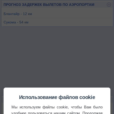
ПРОГНОЗ ЗАДЕРЖЕК ВЫЛЕТОВ ПО АЭРОПОРТАМ
Блантайр - 12 км
Сукома - 54 км
Зомба - 60 км
Нсанье - 128 км
Улонгве - 139 км
Мангочи - 148 км
Использование файлов cookie
КАРТЫ ПОГОДЫ В БЛАНТАЙРЕ
Мы используем файлы cookie, чтобы Вам было
Температура
удобнее пользоваться нашим сайтом. Продолжая