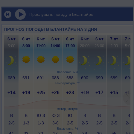
Прослушать погоду в Блантайре
ПРОГНОЗ ПОГОДЫ В БЛАНТАЙРЕ НА 3 ДНЯ
6 чт
6 чт
6 чт
6 чт
6 чт
6 чт
6 чт
7 пт
7 пт
5:00
8:00
11:00
14:00
17:00
20:00
23:00
2:00
5:00
Давление, мм
689
691
691
688
688
690
690
689
690
Температура, °C
+14
+19
+25
+26
+23
+19
+17
+15
+15
Ветер, метр/с
В
В
Ю-З
Ю-З
Ю
В
В
В
В
2-5
1-3
1-3
3-6
2-5
2-5
2-5
2-5
2-5
Влажность, %
44
32
20
17
23
28
30
55
58