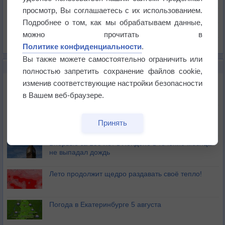
Давление
просмотр, Вы соглашаетесь с их использованием.
Осадки
Подробнее о том, как мы обрабатываем данные,
Облачность
можно прочитать в
Список всех карт
Политике конфиденциальности
.
Вы также можете самостоятельно ограничить или
НОВОЕ О ПОГОДЕ
полностью запретить сохранение файлов cookie,
Дневная температура воздуха в ОАЭ превысила
изменив соответствующие настройки безопасности
+51°
в Вашем веб-браузере.
Европейские столицы бьют рекорды жары
Принять
Впервые за 155 лет в Лондоне в течение месяца
не выпадал дождь
Лето продолжит щедро раздавать своё тепло!
Погода в Екатеринбурге 5 августа