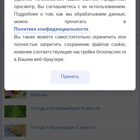
Давление
просмотр, Вы соглашаетесь с их использованием.
Осадки
Подробнее о том, как мы обрабатываем данные,
Облачность
можно прочитать в
Список всех карт
Политике конфиденциальности
.
Вы также можете самостоятельно ограничить или
НОВОЕ О ПОГОДЕ
полностью запретить сохранение файлов cookie,
Атмосфера начала замерзать
изменив соответствующие настройки безопасности
в Вашем веб-браузере.
В Приморье обнаружены морские волны тепла
Принять
Изменение климата повлияло на ареал обитания
бабочек
Погода в Екатеринбурге 6 августа
Погода в Краснодаре 6 августа