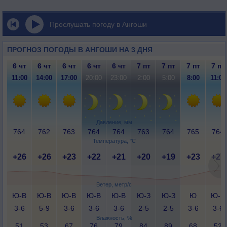
Прослушать погоду в Ангоши
ПРОГНОЗ ПОГОДЫ В АНГОШИ НА 3 ДНЯ
6 чт
6 чт
6 чт
6 чт
6 чт
7 пт
7 пт
7 пт
7 пт
11:00
14:00
17:00
20:00
23:00
2:00
5:00
8:00
11:00
Давление, мм
764
762
763
764
764
763
764
765
764
Температура, °C
+26
+26
+23
+22
+21
+20
+19
+23
+27
Ветер, метр/с
Ю-В
Ю-В
Ю-В
Ю-В
Ю-В
Ю-З
Ю-З
Ю
Ю-В
3-6
5-9
3-6
3-6
3-6
2-5
2-5
3-6
3-6
Влажность, %
51
53
67
76
79
84
89
68
52