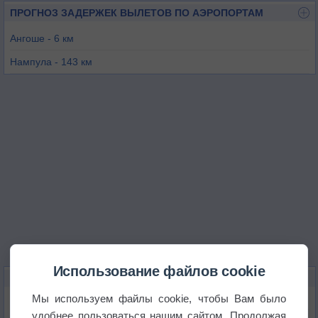
ПРОГНОЗ ЗАДЕРЖЕК ВЫЛЕТОВ ПО АЭРОПОРТАМ
Ангоше - 6 км
Нампула - 143 км
Лумбо - 156 км
Накала - 212 км
Пемба - 367 км
Келимане - 371 км
Использование файлов cookie
КАРТЫ ПОГОДЫ В АНГОШИ
Мы используем файлы cookie, чтобы Вам было
Температура
удобнее пользоваться нашим сайтом. Продолжая