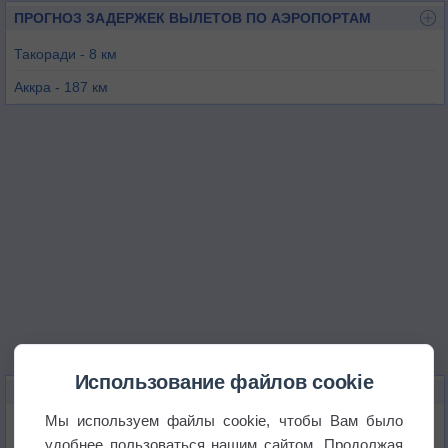
ПРОГНОЗ ЗАДЕРЖЕК ВЫЛЕТОВ ПО АЭРОПОРТАМ
Такоради - 8 км
Аккра - 187 км
Кумаси - 198 км
Абиджан - 247 км
Абенгуру - 277 км
Суньяни - 278 км
Использование файлов cookie
КАРТЫ ПОГОДЫ В СЕКОНДИ
Мы используем файлы cookie, чтобы Вам было
Температура
удобнее пользоваться нашим сайтом. Продолжая