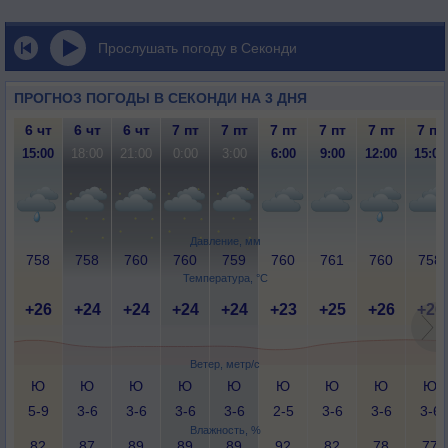
Прослушать погоду в Секонди
ПРОГНОЗ ПОГОДЫ В СЕКОНДИ НА 3 ДНЯ
6 чт
6 чт
6 чт
7 пт
7 пт
7 пт
7 пт
7 пт
7 пт
15:00
18:00
21:00
0:00
3:00
6:00
9:00
12:00
15:00
Давление, мм
758
758
760
760
759
760
761
760
758
Температура, °C
+26
+24
+24
+24
+24
+23
+25
+26
+26
Ветер, метр/с
Ю
Ю
Ю
Ю
Ю
Ю
Ю
Ю
Ю
5-9
3-6
3-6
3-6
3-6
2-5
3-6
3-6
3-6
Влажность, %
82
87
89
89
89
92
82
78
77