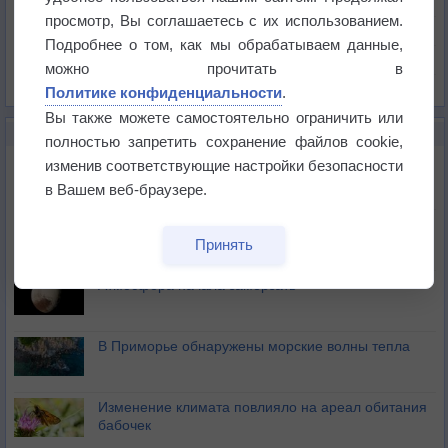
Давление
просмотр, Вы соглашаетесь с их использованием.
Осадки
Подробнее о том, как мы обрабатываем данные,
Облачность
можно прочитать в
Список всех карт
Политике конфиденциальности
.
Вы также можете самостоятельно ограничить или
НОВОЕ О ПОГОДЕ
полностью запретить сохранение файлов cookie,
Космическая погода влияет на транспорт
изменив соответствующие настройки безопасности
в Вашем веб-браузере.
Приложение построит маршрут через тень
Принять
Атмосфера начала замерзать
В Приморье обнаружены морские волны тепла
Изменение климата повлияло на ареал обитания
бабочек