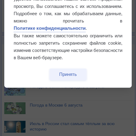
Давление
просмотр, Вы соглашаетесь с их использованием.
Осадки
Подробнее о том, как мы обрабатываем данные,
Облачность
можно прочитать в
Список всех карт
Политике конфиденциальности
.
Вы также можете самостоятельно ограничить или
НОВОЕ О ПОГОДЕ
полностью запретить сохранение файлов cookie,
Погода в Екатеринбурге 6 августа
изменив соответствующие настройки безопасности
в Вашем веб-браузере.
Погода в Краснодаре 6 августа
Принять
Погода в Санкт-Петербурге 6 августа
Погода в Москве 6 августа
Июль в России стал самым тёплым за всю
историю