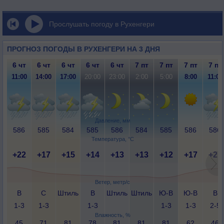
Прослушать погоду в Рухенгери
ПРОГНОЗ ПОГОДЫ В РУХЕНГЕРИ НА 3 ДНЯ
6 чт
6 чт
6 чт
6 чт
6 чт
7 пт
7 пт
7 пт
7 пт
11:00
14:00
17:00
20:00
23:00
2:00
5:00
8:00
11:00
Давление, мм
586
585
584
585
586
584
585
586
586
Температура, °C
+22
+17
+15
+14
+13
+13
+12
+17
+21
Ветер, метр/с
В
С
Штиль
В
Штиль
Штиль
Ю-В
Ю-В
В
1-3
1-3
1-3
1-3
1-3
2-5
Влажность, %
45
71
81
78
81
81
81
62
46