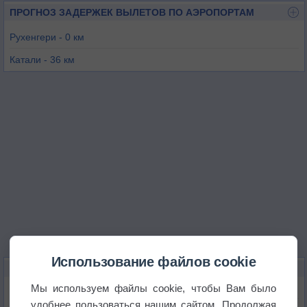
ПРОГНОЗ ЗАДЕРЖЕК ВЫЛЕТОВ ПО АЭРОПОРТАМ
Рухенгери - 0 км
Катали - 36 км
Рутшуру - 44 км
Гисеньи - 46 км
Гома - 48 км
Кигали - 77 км
Использование файлов cookie
КАРТЫ ПОГОДЫ В РУХЕНГЕРИ
Мы используем файлы cookie, чтобы Вам было
Температура
удобнее пользоваться нашим сайтом. Продолжая