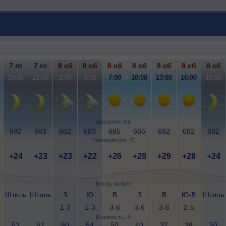
7 пт
7 пт
8 сб
8 сб
8 сб
8 сб
8 сб
8 сб
8 сб
19:00
22:00
1:00
4:00
7:00
10:00
13:00
16:00
19:00
Давление, мм
682
683
682
683
685
685
682
682
682
Температура, °C
+24
+23
+23
+22
+26
+28
+29
+28
+24
Ветер, метр/с
Штиль
Штиль
З
Ю
В
З
В
Ю-В
Штиль
1-3
1-3
3-6
3-6
3-6
2-5
Влажность, %
53
52
50
54
50
40
37
38
50