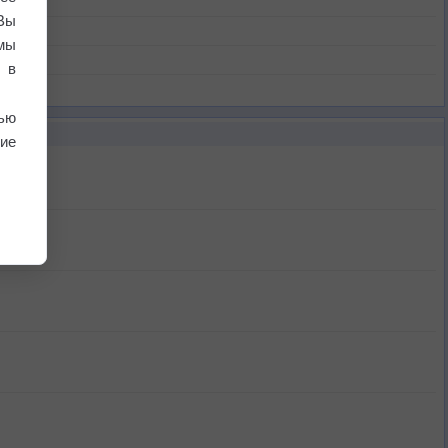
Вы
мы
 в
ью
ие