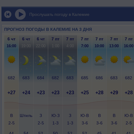
Прослушать погоду в Калемие
ПРОГНОЗ ПОГОДЫ В КАЛЕМИЕ НА 3 ДНЯ
6 чт
6 чт
6 чт
7 пт
7 пт
7 пт
7 пт
7 пт
7 пт
16:00
19:00
22:00
1:00
4:00
7:00
10:00
13:00
16:00
682
683
684
682
683
685
686
683
682
+27
+24
+23
+23
+23
+25
+28
+29
+28
В
Штиль
З
Ю-З
З
Ю-В
В
В
Ю-В
2-5
2-5
1-3
1-3
3-6
3-6
3-6
2-5
44
54
52
50
52
52
45
41
41