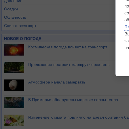
Давление
п
Осадки
с
Облачность
о
Список всех карт
П
В
НОВОЕ О ПОГОДЕ
з
Космическая погода влияет на транспорт
на
Приложение построит маршрут через тень
Атмосфера начала замерзать
В Приморье обнаружены морские волны тепла
Изменение климата повлияло на ареал обитания ба