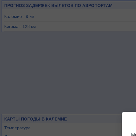
ПРОГНОЗ ЗАДЕРЖЕК ВЫЛЕТОВ ПО АЭРОПОРТАМ
Калемие - 9 км
Кигома - 128 км
Моба - 142 км
Канзимба - 154 км
Кимано-Ли - 196 км
Кабомбо - 203 км
КАРТЫ ПОГОДЫ В КАЛЕМИЕ
Температура
М