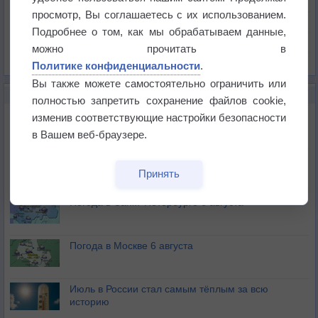
Давление
просмотр, Вы соглашаетесь с их использованием.
Осадки
Подробнее о том, как мы обрабатываем данные,
Облачность
можно прочитать в
Список всех карт
Политике конфиденциальности
.
Вы также можете самостоятельно ограничить или
НОВОЕ О ПОГОДЕ
полностью запретить сохранение файлов cookie,
Погода в Екатеринбурге 6 августа
изменив соответствующие настройки безопасности
в Вашем веб-браузере.
Погода в Краснодаре 6 августа
Принять
Погода в Санкт-Петербурге 6 августа
Погода в Москве 6 августа
Июль в России стал самым тёплым за всю
историю