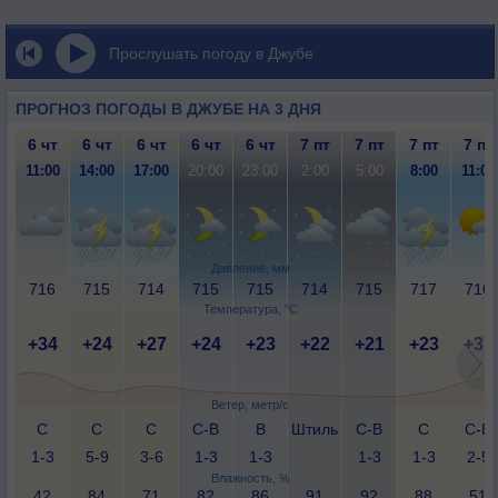
Прослушать погоду в Джубе
ПРОГНОЗ ПОГОДЫ В ДЖУБЕ НА 3 ДНЯ
6 чт
6 чт
6 чт
6 чт
6 чт
7 пт
7 пт
7 пт
7 пт
11:00
14:00
17:00
20:00
23:00
2:00
5:00
8:00
11:00
Давление, мм
716
715
714
715
715
714
715
717
716
Температура, °C
+34
+24
+27
+24
+23
+22
+21
+23
+31
Ветер, метр/с
С
С
С
С-В
В
Штиль
С-В
С
С-В
1-3
5-9
3-6
1-3
1-3
1-3
1-3
2-5
Влажность, %
42
84
71
82
86
91
92
88
51