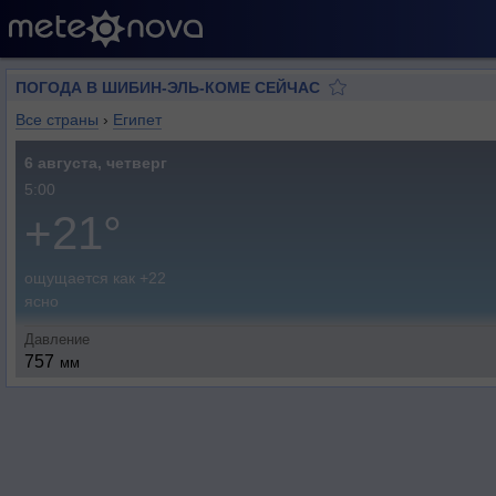
ПОГОДА В ШИБИН-ЭЛЬ-КОМЕ СЕЙЧАС
Все страны
›
Египет
6 августа, четверг
5:00
+21°
ощущается как +22
ясно
Давление
757
мм