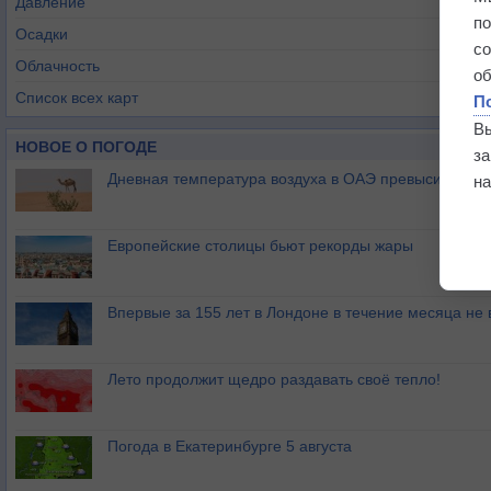
Давление
п
Осадки
с
Облачность
о
Список всех карт
П
В
НОВОЕ О ПОГОДЕ
з
Дневная температура воздуха в ОАЭ превысила +51
на
Европейские столицы бьют рекорды жары
Впервые за 155 лет в Лондоне в течение месяца не
Лето продолжит щедро раздавать своё тепло!
Погода в Екатеринбурге 5 августа