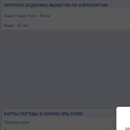
ПРОГНОЗ ЗАДЕРЖЕК ВЫЛЕТОВ ПО АЭРОПОРТАМ
Каир / Каир-Уэст - 50 км
Каир - 62 км
Каир / Альмаса - 62 км
Джиянклис-Нью - 84 км
Октобе - 85 км
Александрия / Ноужа - 123 км
КАРТЫ ПОГОДЫ В ШИБИН-ЭЛЬ-КОМЕ
Температура
М