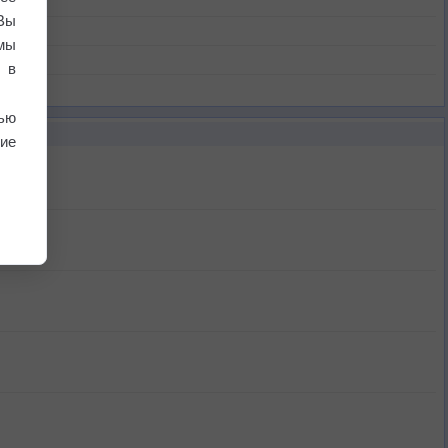
Вы
мы
 в
ью
ие