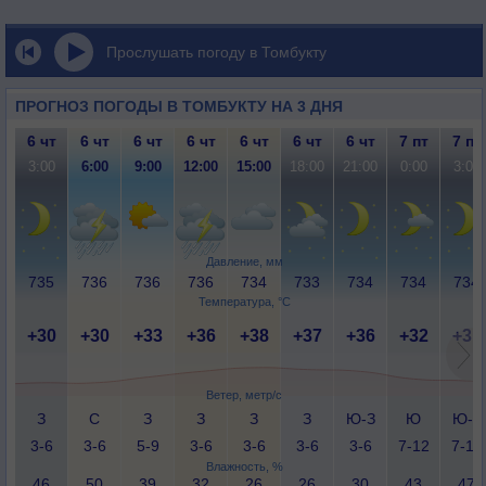
Прослушать погоду в Томбукту
ПРОГНОЗ ПОГОДЫ В ТОМБУКТУ НА 3 ДНЯ
6 чт
6 чт
6 чт
6 чт
6 чт
6 чт
6 чт
7 пт
7 пт
3:00
6:00
9:00
12:00
15:00
18:00
21:00
0:00
3:00
Давление, мм
735
736
736
736
734
733
734
734
734
Температура, °C
+30
+30
+33
+36
+38
+37
+36
+32
+31
Ветер, метр/с
З
С
З
З
З
З
Ю-З
Ю
Ю-З
3-6
3-6
5-9
3-6
3-6
3-6
3-6
7-12
7-12
Влажность, %
46
50
39
32
26
26
30
43
47