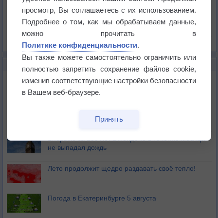
Давление
просмотр, Вы соглашаетесь с их использованием.
Осадки
Подробнее о том, как мы обрабатываем данные,
Облачность
можно прочитать в
Список всех карт
Политике конфиденциальности
.
Вы также можете самостоятельно ограничить или
НОВОЕ О ПОГОДЕ
полностью запретить сохранение файлов cookie,
Дневная температура воздуха в ОАЭ превысила
изменив соответствующие настройки безопасности
+51°
в Вашем веб-браузере.
Европейские столицы бьют рекорды жары
Принять
Впервые за 155 лет в Лондоне в течение месяца
не выпадал дождь
Лето продолжит щедро раздавать своё тепло!
Погода в Екатеринбурге 5 августа