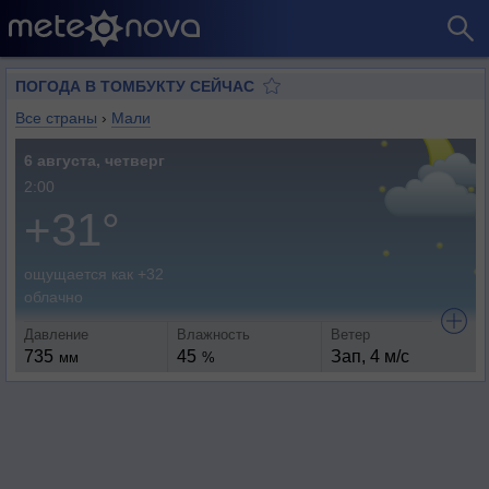
ПОГОДА В ТОМБУКТУ СЕЙЧАС
Все страны
›
Мали
6 августа, четверг
2:00
+31°
ощущается как +32
облачно
Давление
Влажность
Ветер
735
45
Зап, 4 м/с
мм
%