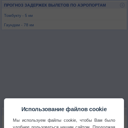
ПРОГНОЗ ЗАДЕРЖЕК ВЫЛЕТОВ ПО АЭРОПОРТАМ
Томбукту - 5 км
Гаундам - 78 км
Ниафанке - 143 км
Доуэнца - 197 км
Мопти - 277 км
Бандиагара - 279 км
Использование файлов cookie
КАРТЫ ПОГОДЫ В ТОМБУКТУ
Мы используем файлы cookie, чтобы Вам было
Температура
удобнее пользоваться нашим сайтом. Продолжая