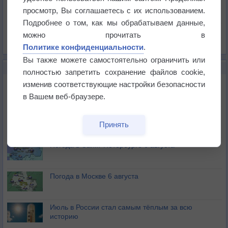
Давление
просмотр, Вы соглашаетесь с их использованием.
Осадки
Подробнее о том, как мы обрабатываем данные,
Облачность
можно прочитать в
Список всех карт
Политике конфиденциальности
.
Вы также можете самостоятельно ограничить или
НОВОЕ О ПОГОДЕ
полностью запретить сохранение файлов cookie,
Погода в Екатеринбурге 6 августа
изменив соответствующие настройки безопасности
в Вашем веб-браузере.
Погода в Краснодаре 6 августа
Принять
Погода в Санкт-Петербурге 6 августа
Погода в Москве 6 августа
Июль в России стал самым тёплым за всю
историю