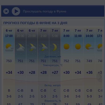
Прослушать погоду в Фуяне
ПРОГНОЗ ПОГОДЫ В ФУЯНЕ НА 3 ДНЯ
6 чт
6 чт
6 чт
7 пт
7 пт
7 пт
7 пт
7 пт
7 пт
17:00
20:00
23:00
2:00
5:00
8:00
11:00
14:00
17:00
Давление, мм
750
751
751
751
751
752
751
749
748
Температура, °C
+34
+30
+28
+28
+27
+30
+34
+36
+34
Ветер, метр/с
В
С-В
В
С-В
С
С-В
С-В
С-В
С-В
3-6
2-5
2-5
1-3
2-5
3-6
3-6
5-9
3-6
Влажность, %
55
67
70
72
76
74
59
49
62