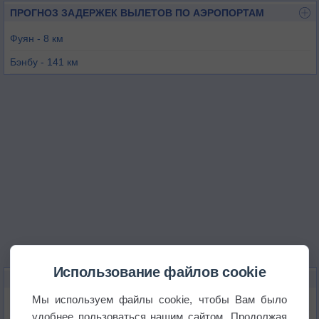
ПРОГНОЗ ЗАДЕРЖЕК ВЫЛЕТОВ ПО АЭРОПОРТАМ
Фуян - 8 км
Бэнбу - 141 км
Хэфэй - 149 км
Сюйчжоу - 206 км
Чжэнчжоу - 257 км
Цзинин - 271 км
Использование файлов cookie
КАРТЫ ПОГОДЫ В ФУЯНЕ
Мы используем файлы cookie, чтобы Вам было
Температура
удобнее пользоваться нашим сайтом. Продолжая