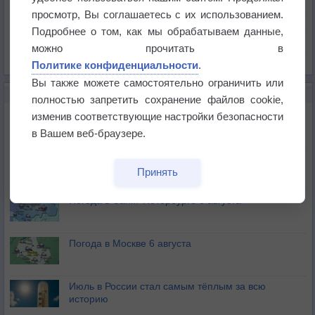
Давление
просмотр, Вы соглашаетесь с их использованием.
Осадки
Подробнее о том, как мы обрабатываем данные,
Облачность
можно прочитать в
Список всех карт
Политике конфиденциальности
.
Вы также можете самостоятельно ограничить или
НОВОЕ О ПОГОДЕ
полностью запретить сохранение файлов cookie,
Погода в Екатеринбурге 6 августа
изменив соответствующие настройки безопасности
в Вашем веб-браузере.
Погода в Краснодаре 6 августа
Принять
Погода в Санкт-Петербурге 6 августа
Погода в Москве 6 августа
Июль в России стал самым тёплым за всю
историю