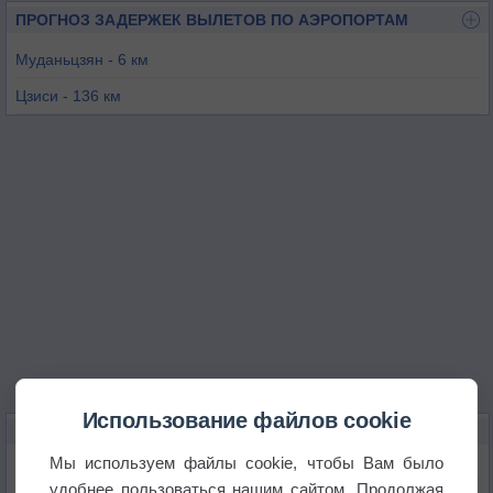
ПРОГНОЗ ЗАДЕРЖЕК ВЫЛЕТОВ ПО АЭРОПОРТАМ
Муданьцзян - 6 км
Цзиси - 136 км
Яньцзи - 186 км
Владивосток (Кневичи) - 239 км
Цзямусы - 263 км
Гирин - 265 км
Использование файлов cookie
КАРТЫ ПОГОДЫ В МУДАНЬЦЗЯНЕ
Мы используем файлы cookie, чтобы Вам было
Температура
удобнее пользоваться нашим сайтом. Продолжая