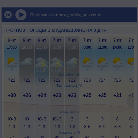
Прослушать погоду в Муданьцзяне
ПРОГНОЗ ПОГОДЫ В МУДАНЬЦЗЯНЕ НА 3 ДНЯ
6 чт
6 чт
6 чт
7 пт
7 пт
7 пт
7 пт
7 пт
7 пт
17:00
20:00
23:00
2:00
5:00
8:00
11:00
14:00
17:00
Давление, мм
722
722
722
722
722
723
724
725
726
Температура, °C
+30
+26
+24
+23
+23
+25
+25
+21
+19
Ветер, метр/с
Ю-З
Ю
Ю-З
Ю-З
З
З
З
С
С-В
1-3
1-3
1-3
1-3
1-3
3-6
5-9
3-6
3-6
Влажность, %
77
79
83
93
93
84
74
81
80