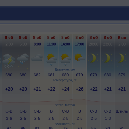
8 сб
8 сб
8 сб
8 сб
8 сб
8 сб
8 сб
8 сб
9 вс
2:00
5:00
8:00
11:00
14:00
17:00
20:00
23:00
2:00
Давление, мм
680
680
682
681
680
679
679
680
679
Температура, °C
+20
+20
+21
+22
+24
+26
+22
+21
+21
Ветер, метр/с
С-В
С-В
С-В
В
С-В
В
С-В
С-В
Штиль
3-6
2-5
2-5
2-5
2-5
2-5
2-5
1-3
Влажность, %
97
95
91
88
79
70
85
90
91