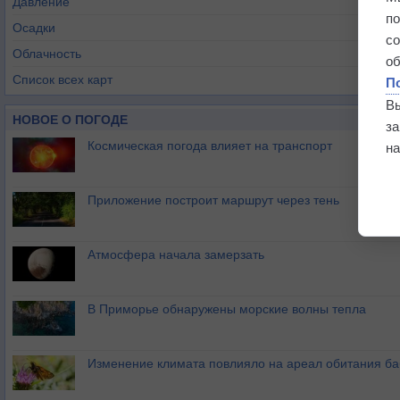
Давление
п
Осадки
с
Облачность
о
Список всех карт
П
В
НОВОЕ О ПОГОДЕ
з
Космическая погода влияет на транспорт
на
Приложение построит маршрут через тень
Атмосфера начала замерзать
В Приморье обнаружены морские волны тепла
Изменение климата повлияло на ареал обитания ба