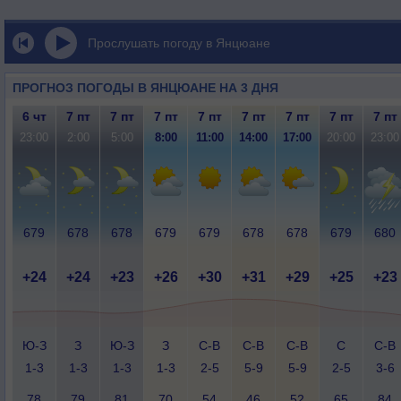
Прослушать погоду в Янцюане
ПРОГНОЗ ПОГОДЫ В ЯНЦЮАНЕ НА 3 ДНЯ
6 чт
7 пт
7 пт
7 пт
7 пт
7 пт
7 пт
7 пт
7 пт
23:00
2:00
5:00
8:00
11:00
14:00
17:00
20:00
23:00
679
678
678
679
679
678
678
679
680
+24
+24
+23
+26
+30
+31
+29
+25
+23
Ю-З
З
Ю-З
З
С-В
С-В
С-В
С
С-В
1-3
1-3
1-3
1-3
2-5
5-9
5-9
2-5
3-6
78
79
81
70
54
46
52
65
84