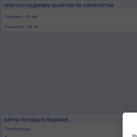
ПРОГНОЗ ЗАДЕРЖЕК ВЫЛЕТОВ ПО АЭРОПОРТАМ
Тайюань - 83 км
Синьчжоу - 98 км
Шицзячжуан - 110 км
Синтай - 132 км
Хандан - 166 км
Чанчжи - 183 км
КАРТЫ ПОГОДЫ В ЯНЦЮАНЕ
Температура
М