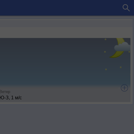
Ветер
Ю-З, 1 м/с