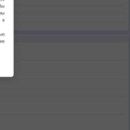
Вы
мы
 в
ью
ие