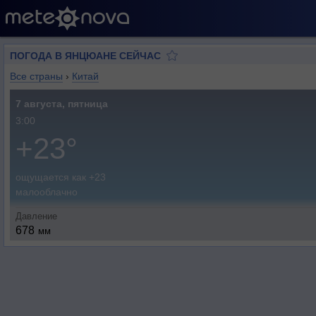
ПОГОДА В ЯНЦЮАНЕ СЕЙЧАС
Все страны
›
Китай
7 августа, пятница
3:00
+23°
ощущается как +23
малооблачно
Давление
678
мм