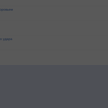
доровьем
о удара