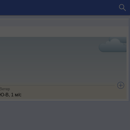
Ветер
Ю-В, 1 м/с