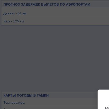
ПРОГНОЗ ЗАДЕРЖЕК ВЫЛЕТОВ ПО АЭРОПОРТАМ
Дананг - 61 км
Хюэ - 125 км
Аттапы - 177 км
Плейку - 181 км
Куинён - 189 км
КАРТЫ ПОГОДЫ В ТАМКИ
Температура
М