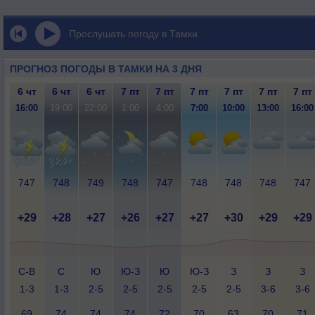
Прослушать погоду в Тамки
ПРОГНОЗ ПОГОДЫ В ТАМКИ НА 3 ДНЯ
6 чт
6 чт
6 чт
7 пт
7 пт
7 пт
7 пт
7 пт
7 пт
16:00
19:00
22:00
1:00
4:00
7:00
10:00
13:00
16:00
747
748
749
748
747
748
748
748
747
+29
+28
+27
+26
+27
+27
+30
+29
+29
С-В
С
Ю
Ю-З
Ю
Ю-З
З
З
З
1-3
1-3
2-5
2-5
2-5
2-5
2-5
3-6
3-6
69
74
74
74
72
70
63
70
71