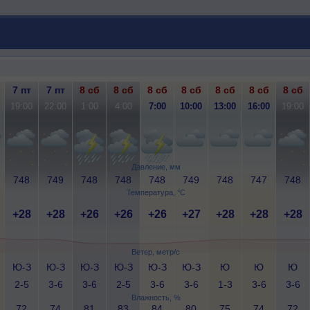
7 пт
7 пт
8 сб
8 сб
8 сб
8 сб
8 сб
8 сб
8 сб
19:00
22:00
1:00
4:00
7:00
10:00
13:00
16:00
19:00
Давление, мм
748
749
748
748
748
749
748
747
748
Температура, °C
+28
+28
+26
+26
+26
+27
+28
+28
+28
Ветер, метр/с
Ю-З
Ю-З
Ю-З
Ю-З
Ю-З
Ю-З
Ю
Ю
Ю
2-5
3-6
3-6
2-5
3-6
3-6
1-3
3-6
3-6
Влажность, %
72
74
81
83
84
80
75
74
72