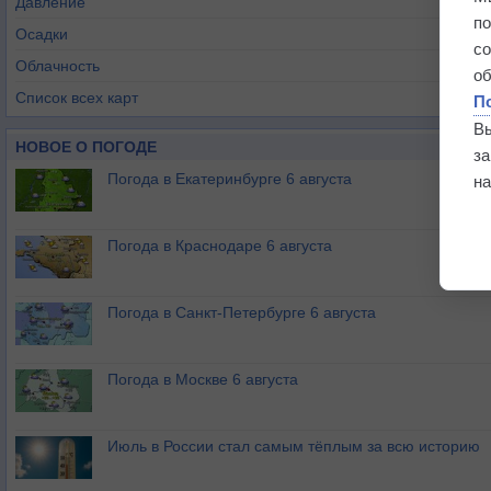
Давление
п
Осадки
с
Облачность
о
Список всех карт
П
В
НОВОЕ О ПОГОДЕ
з
Погода в Екатеринбурге 6 августа
на
Погода в Краснодаре 6 августа
Погода в Санкт-Петербурге 6 августа
Погода в Москве 6 августа
Июль в России стал самым тёплым за всю историю