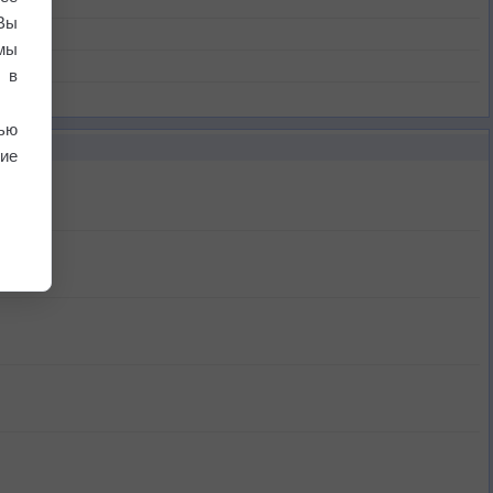
Вы
мы
 в
ью
ие