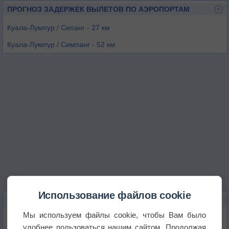
ПРОГНОЗ ЗАДЕРЖЕК ВЫЛЕТОВ ПО АЭРОПОРТАМ
Куала-Лумпур / Сепанг - 27 км
Куала-Лумпур / Симпанг - 52 км
Бату Берендам - 61 км
Куала-Лумпур / Султан-Абдул-Азиз-Шах - 64 км
Темерлох - 96 км
Думаи - 136 км
Использование файлов cookie
КАРТЫ ПОГОДЫ В СЕРЕМБАНЕ
Мы используем файлы cookie, чтобы Вам было
Температура
удобнее пользоваться нашим сайтом. Продолжая