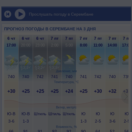
Прослушать погоду в Серембане
ПРОГНОЗ ПОГОДЫ В СЕРЕМБАНЕ НА 3 ДНЯ
6 чт
6 чт
6 чт
7 пт
7 пт
7 пт
7 пт
7 пт
7 пт
17:00
20:00
23:00
2:00
5:00
8:00
11:00
14:00
17:00
Давление, мм
740
740
742
741
740
741
742
740
739
Температура, °C
+30
+25
+25
+25
+24
+25
+30
+32
+31
Ветер, метр/с
Ю-В
Ю-В
Штиль
Штиль
Штиль
Ю
Ю
Ю
Ю
3-6
1-3
1-3
2-5
3-6
2-5
Влажность, %
66
91
91
92
92
90
64
52
56