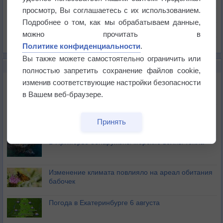
Давление
просмотр, Вы соглашаетесь с их использованием.
Осадки
Подробнее о том, как мы обрабатываем данные,
Облачность
можно прочитать в
Список всех карт
Политике конфиденциальности
.
Вы также можете самостоятельно ограничить или
НОВОЕ О ПОГОДЕ
полностью запретить сохранение файлов cookie,
Приложение построит маршрут через тень
изменив соответствующие настройки безопасности
в Вашем веб-браузере.
Атмосфера начала замерзать
Принять
В Приморье обнаружены морские волны тепла
Изменение климата повлияло на ареал обитания
бабочек
Погода в Екатеринбурге 6 августа