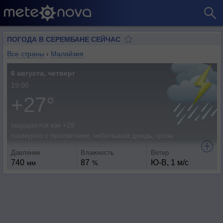
ПОГОДА В СЕРЕМБАНЕ СЕЙЧАС
Все страны
›
Малайзия
6 августа, четверг
19:00
+27°
ощущается как +29
пасмурно с просветами, небольшой дождь, гроза
Давление
Влажность
Ветер
740
87
Ю-В, 1 м/с
мм
%