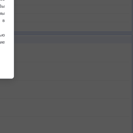
Вы
мы
 в
ью
ие