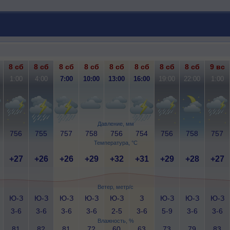
8 сб
8 сб
8 сб
8 сб
8 сб
8 сб
8 сб
8 сб
9 вс
1:00
4:00
7:00
10:00
13:00
16:00
19:00
22:00
1:00
Давление, мм
756
755
757
758
756
754
756
758
757
Температура, °C
+27
+26
+26
+29
+32
+31
+29
+28
+27
Ветер, метр/с
Ю-З
Ю-З
Ю-З
Ю-З
Ю-З
З
Ю-З
Ю-З
Ю-З
3-6
3-6
3-6
3-6
2-5
3-6
5-9
3-6
3-6
Влажность, %
81
82
81
72
60
63
73
79
83