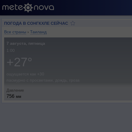
ПОГОДА В СОНГКХЛЕ СЕЙЧАС
Все страны
›
Таиланд
7 августа, пятница
1:00
+27°
ощущается как +30
пасмурно с просветами, дождь, гроза
Давление
756
мм