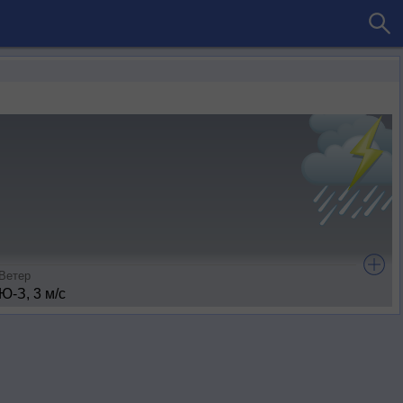
Ветер
Ю-З, 3 м/с