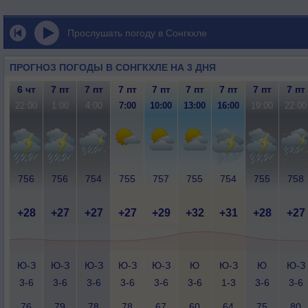
Прослушать погоду в Сонгкхле
ПРОГНОЗ ПОГОДЫ В СОНГКХЛЕ НА 3 ДНЯ
6 чт
7 пт
7 пт
7 пт
7 пт
7 пт
7 пт
7 пт
7 пт
22:00
1:00
4:00
7:00
10:00
13:00
16:00
19:00
22:00
756
756
754
755
757
755
754
755
758
+28
+27
+27
+27
+29
+32
+31
+28
+27
Ю-З
Ю-З
Ю-З
Ю-З
Ю-З
Ю
Ю-З
Ю
Ю-З
3-6
3-6
3-6
3-6
3-6
3-6
1-3
3-6
3-6
76
79
78
78
67
60
64
75
80