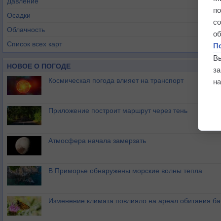
Давление
п
Осадки
с
Облачность
о
Список всех карт
П
В
НОВОЕ О ПОГОДЕ
з
Космическая погода влияет на транспорт
на
Приложение построит маршрут через тень
Атмосфера начала замерзать
В Приморье обнаружены морские волны тепла
Изменение климата повлияло на ареал обитания ба