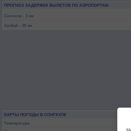
ПРОГНОЗ ЗАДЕРЖЕК ВЫЛЕТОВ ПО АЭРОПОРТАМ
Сонгкхла - 3 км
Хатйай - 38 км
Паттани - 77 км
Сатун - 83 км
Транг - 113 км
Алор-Сетар - 115 км
КАРТЫ ПОГОДЫ В СОНГКХЛЕ
Температура
М