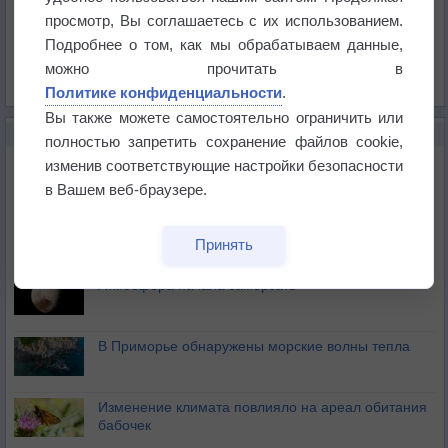
Давление
просмотр, Вы соглашаетесь с их использованием.
Осадки
Подробнее о том, как мы обрабатываем данные,
Облачность
можно прочитать в
Список всех карт
Политике конфиденциальности
.
Вы также можете самостоятельно ограничить или
НОВОЕ О ПОГОДЕ
полностью запретить сохранение файлов cookie,
Космическая погода влияет на транспорт
изменив соответствующие настройки безопасности
в Вашем веб-браузере.
Приложение построит маршрут через тень
Принять
Атмосфера начала замерзать
В Приморье обнаружены морские волны тепла
Изменение климата повлияло на ареал обитания
бабочек