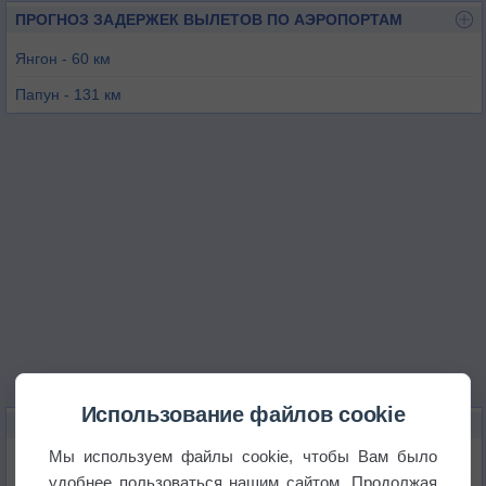
ПРОГНОЗ ЗАДЕРЖЕК ВЫЛЕТОВ ПО АЭРОПОРТАМ
Янгон - 60 км
Папун - 131 км
Паан - 136 км
Моламьяйн - 160 км
Мэсарианг - 180 км
Патхеин - 190 км
Использование файлов cookie
КАРТЫ ПОГОДЫ В БАГО
Мы используем файлы cookie, чтобы Вам было
Температура
удобнее пользоваться нашим сайтом. Продолжая