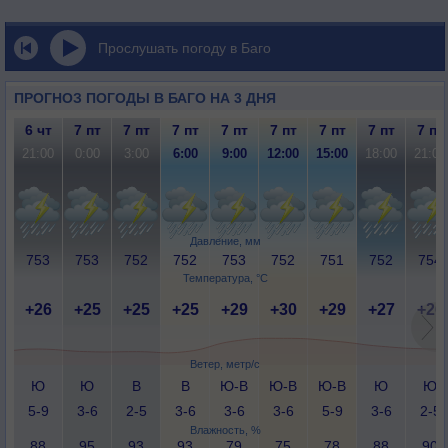
Прослушать погоду в Баго
ПРОГНОЗ ПОГОДЫ В БАГО НА 3 ДНЯ
6 чт
7 пт
7 пт
7 пт
7 пт
7 пт
7 пт
7 пт
7 пт
21:00
0:00
3:00
6:00
9:00
12:00
15:00
18:00
21:00
Давление, мм
753
753
752
752
753
752
751
752
754
Температура, °C
+26
+25
+25
+25
+29
+30
+29
+27
+26
Ветер, метр/с
Ю
Ю
В
В
Ю-В
Ю-В
Ю-В
Ю
Ю
5-9
3-6
2-5
3-6
3-6
3-6
5-9
3-6
2-5
Влажность, %
88
95
93
93
79
75
78
88
90