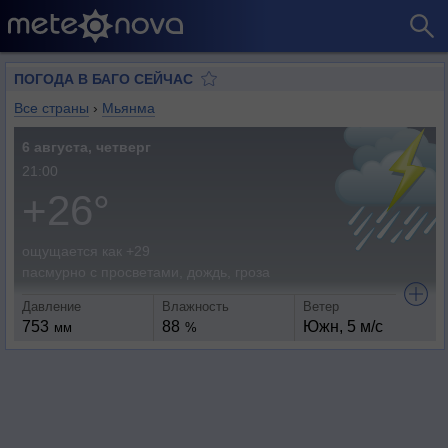
ПОГОДА В БАГО СЕЙЧАС
Все страны
›
Мьянма
6 августа, четверг
21:00
+26°
ощущается как +29
пасмурно с просветами, дождь, гроза
Давление
Влажность
Ветер
753
88
Южн, 5 м/с
мм
%