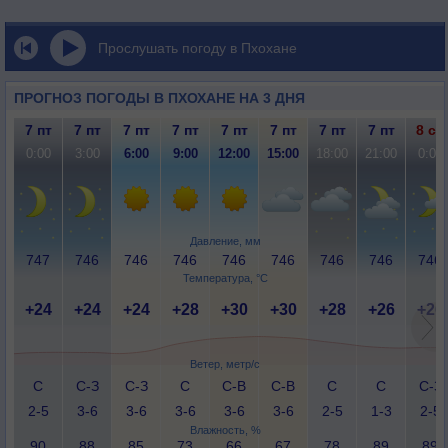
Прослушать погоду в Пхохане
ПРОГНОЗ ПОГОДЫ В ПХОХАНЕ НА 3 ДНЯ
7 пт
7 пт
7 пт
7 пт
7 пт
7 пт
7 пт
7 пт
8 сб
0:00
3:00
6:00
9:00
12:00
15:00
18:00
21:00
0:00
Давление, мм
747
746
746
746
746
746
746
746
746
Температура, °C
+24
+24
+24
+28
+30
+30
+28
+26
+26
Ветер, метр/с
С
С-З
С-З
С
С-В
С-В
С
С
С-З
2-5
3-6
3-6
3-6
3-6
3-6
2-5
1-3
2-5
Влажность, %
90
88
85
73
66
67
78
89
89