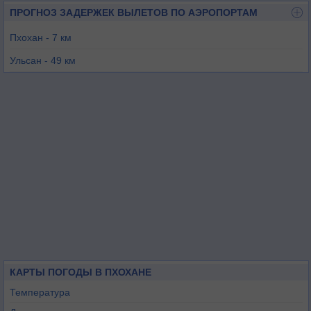
ПРОГНОЗ ЗАДЕРЖЕК ВЫЛЕТОВ ПО АЭРОПОРТАМ
Пхохан - 7 км
Ульсан - 49 км
Тэгу - 65 км
Пусан - 102 км
Йечхон - 112 км
Чинхэ - 116 км
КАРТЫ ПОГОДЫ В ПХОХАНЕ
Температура