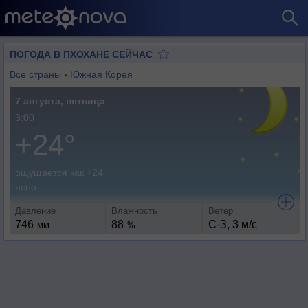
ПОГОДА В ПХОХАНЕ СЕЙЧАС
Все страны
›
Южная Корея
7 августа, пятница
3:00
+24°
ощущается как +24
ясно
Давление
Влажность
Ветер
746
88
С-З, 3 м/с
мм
%