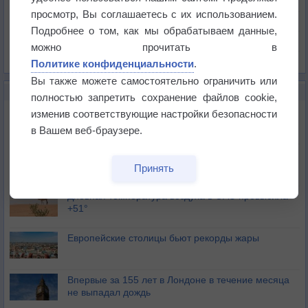
Давление
просмотр, Вы соглашаетесь с их использованием.
Осадки
Подробнее о том, как мы обрабатываем данные,
Облачность
можно прочитать в
Список всех карт
Политике конфиденциальности
.
Вы также можете самостоятельно ограничить или
НОВОЕ О ПОГОДЕ
полностью запретить сохранение файлов cookie,
Июль в России стал самым тёплым за всю
изменив соответствующие настройки безопасности
историю
в Вашем веб-браузере.
В Центральной России наступают самые жаркие
дни этого лета
Принять
Дневная температура воздуха в ОАЭ превысила
+51°
Европейские столицы бьют рекорды жары
Впервые за 155 лет в Лондоне в течение месяца
не выпадал дождь