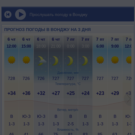
Прослушать погоду в Вонджу
ПРОГНОЗ ПОГОДЫ В ВОНДЖУ НА 3 ДНЯ
6 чт
6 чт
6 чт
6 чт
7 пт
7 пт
7 пт
7 пт
7 пт
12:00
15:00
18:00
21:00
0:00
3:00
6:00
9:00
12:00
Давление, мм
728
726
726
727
727
727
727
727
726
Температура, °C
+34
+36
+32
+27
+25
+24
+23
+29
+35
Ветер, метр/с
В
Ю-З
Ю-З
В
В
В
В
В
Ю-В
1-3
1-3
1-3
1-3
2-5
1-3
1-3
1-3
1-3
Влажность, %
46
41
66
75
81
83
85
63
41