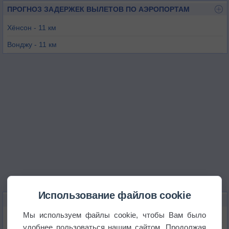
ПРОГНОЗ ЗАДЕРЖЕК ВЫЛЕТОВ ПО АЭРОПОРТАМ
Хёнсон - 11 км
Вонджу - 11 км
Чхунджу - 35 км
Ичхон - 45 км
Чхунчхон - 63 км
Соннам - 72 км
Использование файлов cookie
КАРТЫ ПОГОДЫ В ВОНДЖУ
Мы используем файлы cookie, чтобы Вам было
Температура
удобнее пользоваться нашим сайтом. Продолжая