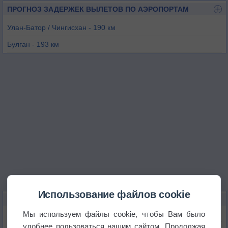
ПРОГНОЗ ЗАДЕРЖЕК ВЫЛЕТОВ ПО АЭРОПОРТАМ
Улан-Батор / Чингисхан - 190 км
Булган - 193 км
Улан-Удэ (Байкал) - 280 км
Иркутск - 330 км
Хархорин - 339 км
Иркутск-2/Восточный - 346 км
Использование файлов cookie
КАРТЫ ПОГОДЫ В ДАРХАН-УУЛЕ
Мы используем файлы cookie, чтобы Вам было
Температура
удобнее пользоваться нашим сайтом. Продолжая