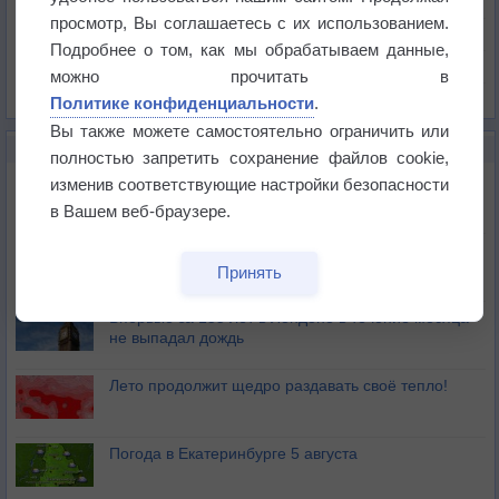
Давление
просмотр, Вы соглашаетесь с их использованием.
Осадки
Подробнее о том, как мы обрабатываем данные,
Облачность
можно прочитать в
Список всех карт
Политике конфиденциальности
.
Вы также можете самостоятельно ограничить или
НОВОЕ О ПОГОДЕ
полностью запретить сохранение файлов cookie,
Дневная температура воздуха в ОАЭ превысила
изменив соответствующие настройки безопасности
+51°
в Вашем веб-браузере.
Европейские столицы бьют рекорды жары
Принять
Впервые за 155 лет в Лондоне в течение месяца
не выпадал дождь
Лето продолжит щедро раздавать своё тепло!
Погода в Екатеринбурге 5 августа