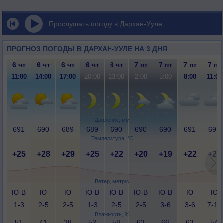
Прослушать погоду в Дархан-Ууле
ПРОГНОЗ ПОГОДЫ В ДАРХАН-УУЛЕ НА 3 ДНЯ
6 чт
6 чт
6 чт
6 чт
6 чт
7 пт
7 пт
7 пт
7 пт
11:00
14:00
17:00
20:00
23:00
2:00
5:00
8:00
11:00
Давление, мм
691
690
689
689
690
690
690
691
691
Температура, °C
+25
+28
+29
+25
+22
+20
+19
+22
+25
Ветер, метр/с
Ю-В
Ю
Ю
Ю-В
Ю-В
Ю-В
Ю-В
Ю
Ю
1-3
2-5
2-5
1-3
2-5
2-5
3-6
3-6
7-12
Влажность, %
51
41
38
52
58
63
66
63
54