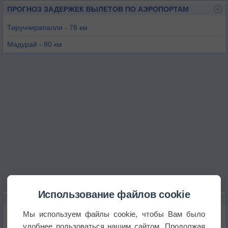
ПРОГНОЗ ЗАДЕРЖЕК ВЫЛЕТОВ ПО АЭРОПОРТАМ
Тируччирапалли - 78 км
Мадурай - 80 км
Танджавур - 81 км
Канкесантерай - 145 км
Тутикорин - 171 км
Пондичерри - 184 км
Использование файлов cookie
КАРТЫ ПОГОДЫ В КАРАЙКУДИ
Мы используем файлы cookie, чтобы Вам было
Температура
удобнее пользоваться нашим сайтом. Продолжая