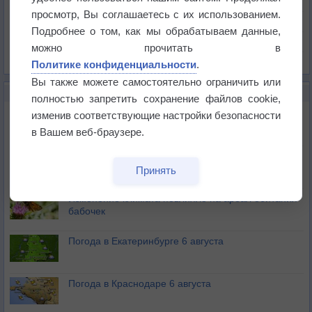
Давление
просмотр, Вы соглашаетесь с их использованием.
Осадки
Подробнее о том, как мы обрабатываем данные,
Облачность
можно прочитать в
Список всех карт
Политике конфиденциальности
.
Вы также можете самостоятельно ограничить или
НОВОЕ О ПОГОДЕ
полностью запретить сохранение файлов cookie,
Атмосфера начала замерзать
изменив соответствующие настройки безопасности
в Вашем веб-браузере.
В Приморье обнаружены морские волны тепла
Принять
Изменение климата повлияло на ареал обитания
бабочек
Погода в Екатеринбурге 6 августа
Погода в Краснодаре 6 августа