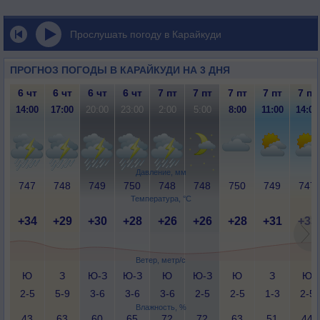
Прослушать погоду в Карайкуди
ПРОГНОЗ ПОГОДЫ В КАРАЙКУДИ НА 3 ДНЯ
6 чт
6 чт
6 чт
6 чт
7 пт
7 пт
7 пт
7 пт
7 пт
14:00
17:00
20:00
23:00
2:00
5:00
8:00
11:00
14:00
Давление, мм
747
748
749
750
748
748
750
749
747
Температура, °C
+34
+29
+30
+28
+26
+26
+28
+31
+33
Ветер, метр/с
Ю
З
Ю-З
Ю-З
Ю
Ю-З
Ю
З
Ю
2-5
5-9
3-6
3-6
3-6
2-5
2-5
1-3
2-5
Влажность, %
43
63
60
65
72
72
63
51
44