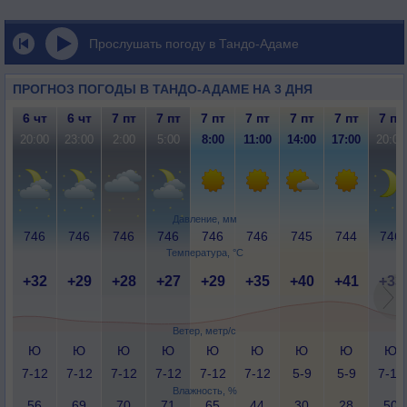
Прослушать погоду в Тандо-Адаме
ПРОГНОЗ ПОГОДЫ В ТАНДО-АДАМЕ НА 3 ДНЯ
6 чт
6 чт
7 пт
7 пт
7 пт
7 пт
7 пт
7 пт
7 пт
20:00
23:00
2:00
5:00
8:00
11:00
14:00
17:00
20:00
Давление, мм
746
746
746
746
746
746
745
744
746
Температура, °C
+32
+29
+28
+27
+29
+35
+40
+41
+33
Ветер, метр/с
Ю
Ю
Ю
Ю
Ю
Ю
Ю
Ю
Ю
7-12
7-12
7-12
7-12
7-12
7-12
5-9
5-9
7-12
Влажность, %
56
69
70
71
65
44
30
28
50