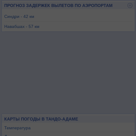
ПРОГНОЗ ЗАДЕРЖЕК ВЫЛЕТОВ ПО АЭРОПОРТАМ
Синдри - 42 км
Навабшах - 57 км
Хайдерабад - 58 км
Сехан Шариф - 123 км
Саван - 135 км
Карачи / Джинна - 179 км
КАРТЫ ПОГОДЫ В ТАНДО-АДАМЕ
Температура