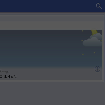
Ветер
С-В, 4 м/с