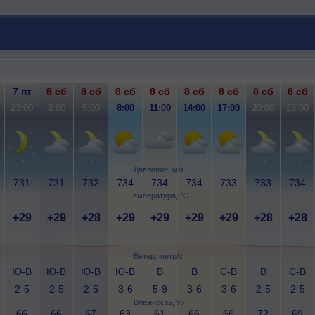
7 пт
8 сб
8 сб
8 сб
8 сб
8 сб
8 сб
8 сб
8 сб
23:00
2:00
5:00
8:00
11:00
14:00
17:00
20:00
23:00
Давление, мм
731
731
732
734
734
734
733
733
734
Температура, °C
+29
+29
+28
+29
+29
+29
+29
+28
+28
Ветер, метр/с
Ю-В
Ю-В
Ю-В
Ю-В
В
В
С-В
В
С-В
2-5
2-5
2-5
3-6
5-9
3-6
3-6
2-5
2-5
Влажность, %
66
66
67
63
61
66
66
72
69