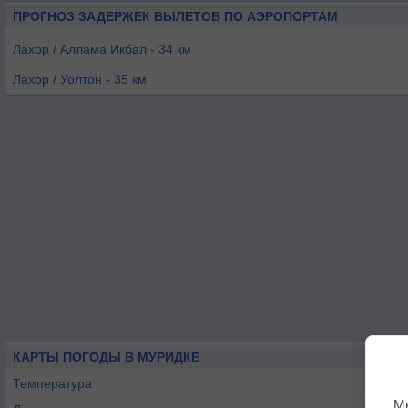
ПРОГНОЗ ЗАДЕРЖЕК ВЫЛЕТОВ ПО АЭРОПОРТАМ
Лахор / Аллама Икбал - 34 км
Лахор / Уолтон - 35 км
Амритсар - 52 км
Сиялкот - 83 км
Джамму - 113 км
Фейсалабад - 129 км
КАРТЫ ПОГОДЫ В МУРИДКЕ
Температура
М