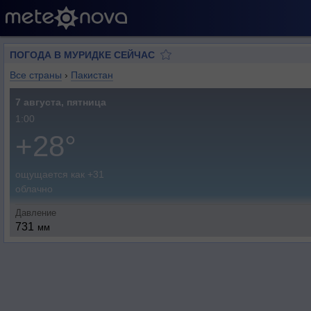
ПОГОДА В МУРИДКЕ СЕЙЧАС
Все страны
›
Пакистан
7 августа, пятница
1:00
+28°
ощущается как +31
облачно
Давление
731
мм