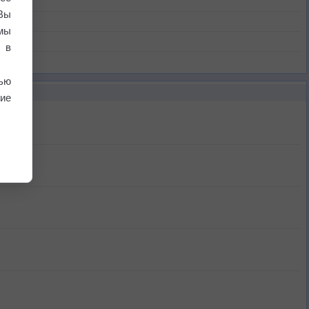
Вы
мы
 в
ью
ие