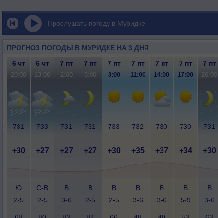
Прослушать погоду в Муридке
ПРОГНОЗ ПОГОДЫ В МУРИДКЕ НА 3 ДНЯ
6 чт
6 чт
7 пт
7 пт
7 пт
7 пт
7 пт
7 пт
7 пт
20:00
23:00
2:00
5:00
8:00
11:00
14:00
17:00
20:00
731
733
731
731
733
732
730
730
731
+30
+27
+27
+27
+30
+35
+37
+34
+30
Ю
С-В
В
В
В
В
В
В
В
2-5
2-5
3-6
2-5
2-5
3-6
3-6
5-9
3-6
68
80
82
82
66
48
40
53
63