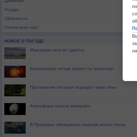
Давление
п
Осадки
с
Облачность
о
Список всех карт
П
В
НОВОЕ О ПОГОДЕ
з
Максимум лета не сдаётся
на
Космическая погода влияет на транспорт
Приложение построит маршрут через тень
Атмосфера начала замерзать
В Приморье обнаружены морские волны тепла