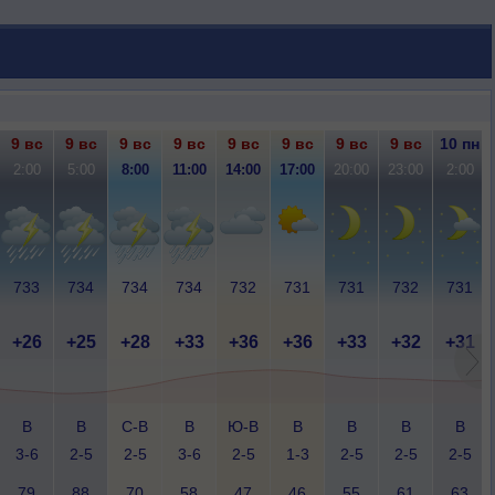
9 вс
9 вс
9 вс
9 вс
9 вс
9 вс
9 вс
9 вс
10 пн
2:00
5:00
8:00
11:00
14:00
17:00
20:00
23:00
2:00
733
734
734
734
732
731
731
732
731
+26
+25
+28
+33
+36
+36
+33
+32
+31
В
В
С-В
В
Ю-В
В
В
В
В
3-6
2-5
2-5
3-6
2-5
1-3
2-5
2-5
2-5
79
88
70
58
47
46
55
61
63