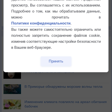
Давление
просмотр, Вы соглашаетесь с их использованием.
Осадки
Подробнее о том, как мы обрабатываем данные,
Облачность
можно прочитать в
Список всех карт
Политике конфиденциальности
.
Вы также можете самостоятельно ограничить или
НОВОЕ О ПОГОДЕ
полностью запретить сохранение файлов cookie,
Космическая погода влияет на транспорт
изменив соответствующие настройки безопасности
в Вашем веб-браузере.
Приложение построит маршрут через тень
Принять
Атмосфера начала замерзать
В Приморье обнаружены морские волны тепла
Изменение климата повлияло на ареал обитания
бабочек