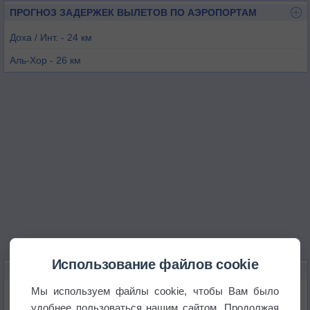
ПРОГНОЗ ЗАДЕРЖЕК ВЫЛЕТОВ ПО АЭРОПОРТАМ
Доха / Инт. - 24 км
Аль-Хор - 26 км
Доха / Хамад - 27 км
Аль-Адейд - 35 км
Бахрейн - 98 км
Манама - 122 км
Использование файлов cookie
КАРТЫ ПОГОДЫ В УММ-САЛАЛЕ
Мы используем файлы cookie, чтобы Вам было
Температура
удобнее пользоваться нашим сайтом. Продолжая