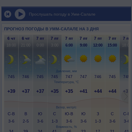
Прослушать погоду в Умм-Салале
ПРОГНОЗ ПОГОДЫ В УММ-САЛАЛЕ НА 3 ДНЯ
6 чт
6 чт
7 пт
7 пт
7 пт
7 пт
7 пт
7 пт
7 пт
18:00
21:00
0:00
3:00
6:00
9:00
12:00
15:00
18:00
Давление, мм
745
746
745
745
747
747
746
745
745
Температура, °C
+39
+37
+37
+35
+35
+41
+44
+44
+37
Ветер, метр/с
С-В
В
Ю
С
Ю-В
Ю
З
С
С-В
3-6
2-5
3-6
1-3
3-6
3-6
1-3
3-6
3-6
Влажность, %
34
39
34
41
46
23
17
21
41