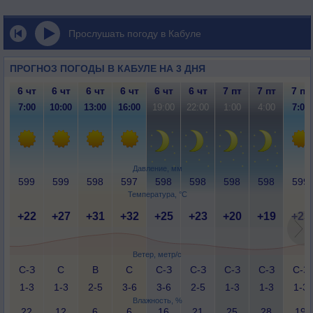
Прослушать погоду в Кабуле
ПРОГНОЗ ПОГОДЫ В КАБУЛЕ НА 3 ДНЯ
6 чт
6 чт
6 чт
6 чт
6 чт
6 чт
7 пт
7 пт
7 пт
7:00
10:00
13:00
16:00
19:00
22:00
1:00
4:00
7:00
Давление, мм
599
599
598
597
598
598
598
598
599
Температура, °C
+22
+27
+31
+32
+25
+23
+20
+19
+23
Ветер, метр/с
С-З
С
В
С
С-З
С-З
С-З
С-З
С-З
1-3
1-3
2-5
3-6
3-6
2-5
1-3
1-3
1-3
Влажность, %
22
12
6
6
16
21
25
28
19