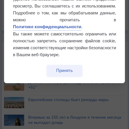
Давление
просмотр, Вы соглашаетесь с их использованием.
Осадки
Подробнее о том, как мы обрабатываем данные,
Облачность
можно прочитать в
Список всех карт
Политике конфиденциальности
.
Вы также можете самостоятельно ограничить или
НОВОЕ О ПОГОДЕ
полностью запретить сохранение файлов cookie,
Июль в России стал самым тёплым за всю
изменив соответствующие настройки безопасности
историю
в Вашем веб-браузере.
В Центральной России наступают самые жаркие
дни этого лета
Принять
Дневная температура воздуха в ОАЭ превысила
+51°
Европейские столицы бьют рекорды жары
Впервые за 155 лет в Лондоне в течение месяца
не выпадал дождь