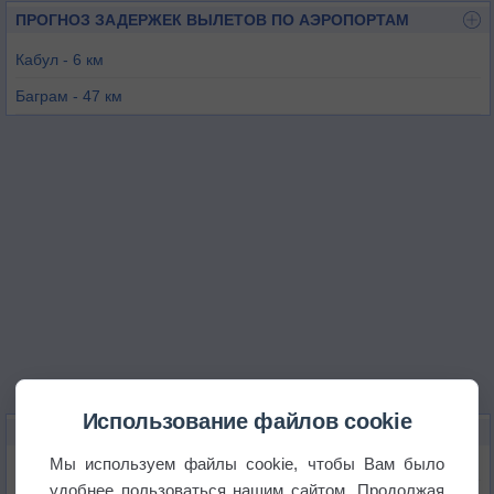
ПРОГНОЗ ЗАДЕРЖЕК ВЫЛЕТОВ ПО АЭРОПОРТАМ
Кабул - 6 км
Баграм - 47 км
Сароби - 54 км
Логар - 63 км
Джамбул-Сарай - 67 км
Лагман - 97 км
Использование файлов cookie
КАРТЫ ПОГОДЫ В КАБУЛЕ
Мы используем файлы cookie, чтобы Вам было
Температура
удобнее пользоваться нашим сайтом. Продолжая