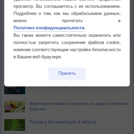
Давление
просмотр, Вы соглашаетесь с их использованием.
Осадки
Подробнее о том, как мы обрабатываем данные,
Облачность
можно прочитать в
Список всех карт
Политике конфиденциальности
.
Вы также можете самостоятельно ограничить или
НОВОЕ О ПОГОДЕ
полностью запретить сохранение файлов cookie,
Приложение построит маршрут через тень
изменив соответствующие настройки безопасности
в Вашем веб-браузере.
Атмосфера начала замерзать
Принять
В Приморье обнаружены морские волны тепла
Изменение климата повлияло на ареал обитания
бабочек
Погода в Екатеринбурге 6 августа