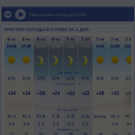
Прослушать погоду в Кулябе
ПРОГНОЗ ПОГОДЫ В КУЛЯБЕ НА 3 ДНЯ
6 чт
6 чт
6 чт
6 чт
7 пт
7 пт
7 пт
7 пт
7 пт
14:00
17:00
20:00
23:00
2:00
5:00
8:00
11:00
14:00
Давление, мм
675
674
675
676
675
675
676
676
674
Температура, °C
+34
+34
+26
+24
+23
+22
+28
+33
+35
Ветер, метр/с
Ю-З
Ю-З
Ю-В
С-В
С-В
С-В
Штиль
Ю-З
Ю-З
3-6
3-6
1-3
2-5
2-5
2-5
3-6
3-6
Влажность, %
12
11
20
22
25
26
18
14
10