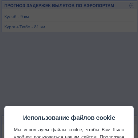
ПРОГНОЗ ЗАДЕРЖЕК ВЫЛЕТОВ ПО АЭРОПОРТАМ
Куляб - 9 км
Курган-Тюбе - 81 км
Душанбе - 109 км
Файзабад - 109 км
Дарваз - 114 км
Талокан - 128 км
Использование файлов cookie
КАРТЫ ПОГОДЫ В КУЛЯБЕ
Мы используем файлы cookie, чтобы Вам было
Температура
удобнее пользоваться нашим сайтом. Продолжая