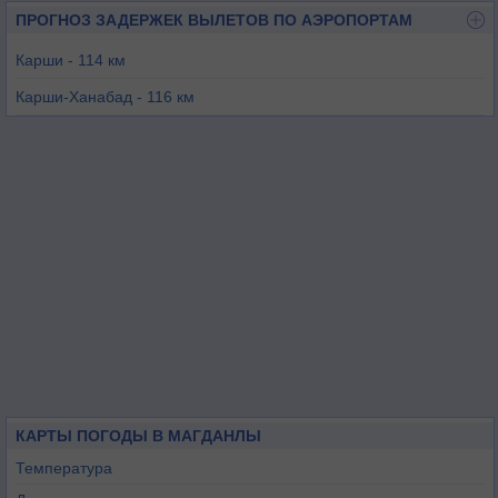
ПРОГНОЗ ЗАДЕРЖЕК ВЫЛЕТОВ ПО АЭРОПОРТАМ
Карши - 114 км
Карши-Ханабад - 116 км
Шебиргхан - 117 км
Андхой - 121 км
Термез - 125 км
Шахрисабз - 151 км
КАРТЫ ПОГОДЫ В МАГДАНЛЫ
Температура