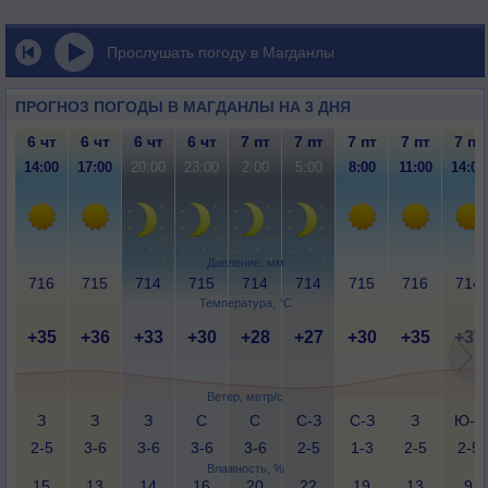
Прослушать погоду в Магданлы
ПРОГНОЗ ПОГОДЫ В МАГДАНЛЫ НА 3 ДНЯ
6 чт
6 чт
6 чт
6 чт
7 пт
7 пт
7 пт
7 пт
7 пт
14:00
17:00
20:00
23:00
2:00
5:00
8:00
11:00
14:00
Давление, мм
716
715
714
715
714
714
715
716
714
Температура, °C
+35
+36
+33
+30
+28
+27
+30
+35
+37
Ветер, метр/с
З
З
З
С
С
С-З
С-З
З
Ю-З
2-5
3-6
3-6
3-6
3-6
2-5
1-3
2-5
2-5
Влажность, %
15
13
14
16
20
22
19
13
9