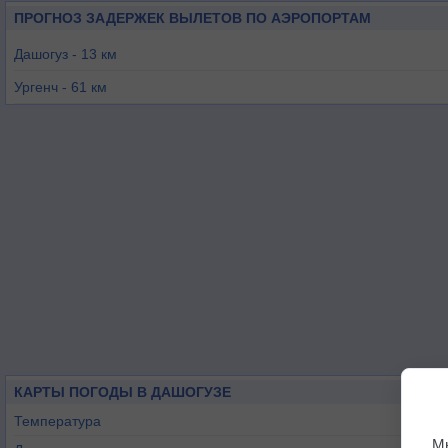
ПРОГНОЗ ЗАДЕРЖЕК ВЫЛЕТОВ ПО АЭРОПОРТАМ
Дашогуз - 13 км
Ургенч - 61 км
Нукус - 80 км
Муйнак - 229 км
Туркменабат - 433 км
Бухара - 443 км
КАРТЫ ПОГОДЫ В ДАШОГУЗЕ
Температура
М