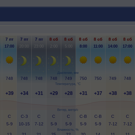
7 пт
7 пт
7 пт
8 сб
8 сб
8 сб
8 сб
8 сб
8 сб
17:00
20:00
23:00
2:00
5:00
8:00
11:00
14:00
17:00
Давление, мм
748
748
748
748
749
750
750
749
748
Температура, °C
+39
+34
+31
+29
+28
+31
+37
+38
+38
Ветер, метр/с
С
С-З
С
С
С
С-В
С-В
С
С
5-9
10-15
7-12
5-9
5-9
5-9
5-9
7-12
7-12
Влажность, %
13
21
21
25
22
20
14
11
11