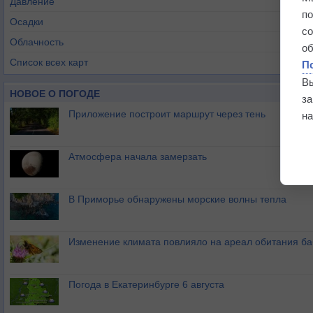
Давление
п
Осадки
с
Облачность
о
Список всех карт
П
В
НОВОЕ О ПОГОДЕ
з
Приложение построит маршрут через тень
на
Атмосфера начала замерзать
В Приморье обнаружены морские волны тепла
Изменение климата повлияло на ареал обитания ба
Погода в Екатеринбурге 6 августа