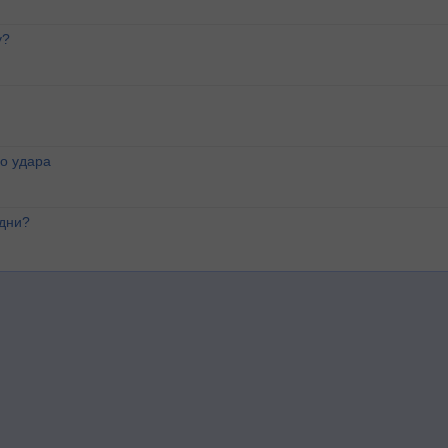
у?
о удара
 дни?