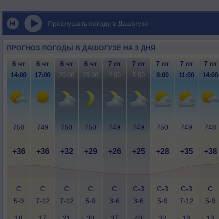
Прослушать погоду в Дашогузе
ПРОГНОЗ ПОГОДЫ В ДАШОГУЗЕ НА 3 ДНЯ
6 чт
6 чт
6 чт
6 чт
7 пт
7 пт
7 пт
7 пт
7 пт
14:00
17:00
20:00
23:00
2:00
5:00
8:00
11:00
14:00
750
749
750
750
749
749
750
749
748
+36
+36
+32
+29
+26
+25
+28
+35
+38
С
С
С
С
С
С-З
С-З
С-З
С
5-9
7-12
7-12
5-9
3-6
3-6
5-9
7-12
5-9
18
17
21
30
37
40
32
18
13