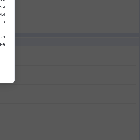
Вы
мы
 в
ью
ие