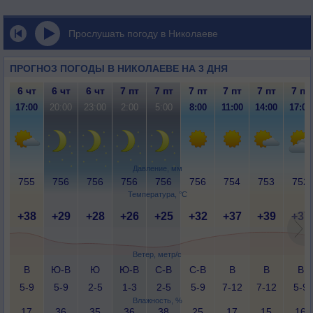
Прослушать погоду в Николаеве
ПРОГНОЗ ПОГОДЫ В НИКОЛАЕВЕ НА 3 ДНЯ
6 чт
6 чт
6 чт
7 пт
7 пт
7 пт
7 пт
7 пт
7 пт
17:00
20:00
23:00
2:00
5:00
8:00
11:00
14:00
17:00
Давление, мм
755
756
756
756
756
756
754
753
752
Температура, °C
+38
+29
+28
+26
+25
+32
+37
+39
+37
Ветер, метр/с
В
Ю-В
Ю
Ю-В
С-В
С-В
В
В
В
5-9
5-9
2-5
1-3
2-5
5-9
7-12
7-12
5-9
Влажность, %
17
36
35
36
38
25
17
15
16