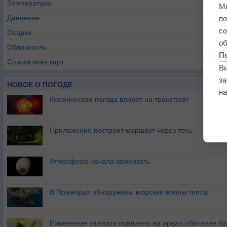
Температура
М
Давление
п
с
Осадки
о
Облачность
П
Список всех карт
В
з
НОВОЕ О ПОГОДЕ
на
Космическая погода влияет на транспорт
Приложение построит маршрут через тень
Атмосфера начала замерзать
В Приморье обнаружены морские волны тепла
Изменение климата повлияло на ареал обитания ба