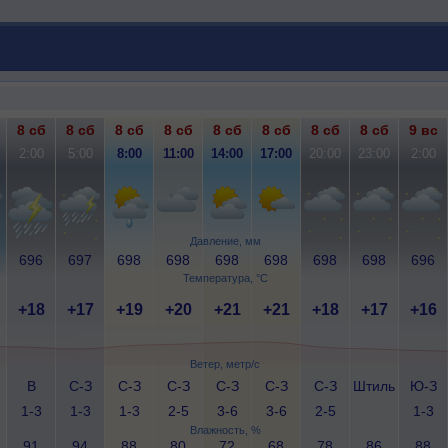
8 сб
8 сб
8 сб
8 сб
8 сб
8 сб
8 сб
8 сб
9 вс
2:00
5:00
8:00
11:00
14:00
17:00
20:00
23:00
2:00
Давление, мм
696
697
698
698
698
698
698
698
696
Температура, °C
+18
+17
+19
+20
+21
+21
+18
+17
+16
Ветер, метр/с
В
С-З
С-З
С-З
С-З
С-З
С-З
Штиль
Ю-З
1-3
1-3
1-3
2-5
3-6
3-6
2-5
1-3
Влажность, %
91
94
88
80
72
68
78
86
88