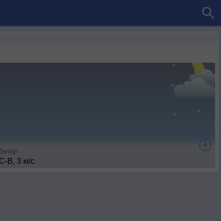
Ветер
С-В, 3 м/с