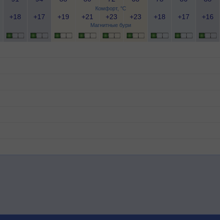
Комфорт, °C
+18
+17
+19
+21
+23
+23
+18
+17
+16
Магнитные бури