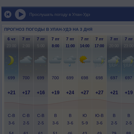
Прослушать погоду в Улан-Удэ
ПРОГНОЗ ПОГОДЫ В УЛАН-УДЭ НА 3 ДНЯ
6 чт
7 пт
7 пт
7 пт
7 пт
7 пт
7 пт
7 пт
7 пт
23:00
2:00
5:00
8:00
11:00
14:00
17:00
20:00
23:00
699
700
699
700
699
698
698
697
697
+21
+17
+16
+19
+24
+27
+27
+21
+19
С-В
С-В
С-В
В
В
Ю
Ю-В
В
В
3-6
2-5
2-5
3-6
3-6
5-9
3-6
2-5
2-5
54
61
61
51
46
43
49
79
88