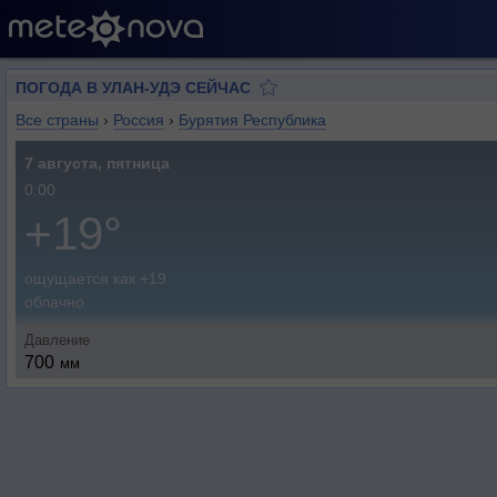
ПОГОДА В УЛАН-УДЭ СЕЙЧАС
Все страны
›
Россия
›
Бурятия Республика
7 августа, пятница
0:00
+19°
ощущается как +19
облачно
Давление
700
мм