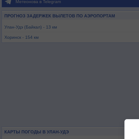
Метеонова в Telegram
ПРОГНОЗ ЗАДЕРЖЕК ВЫЛЕТОВ ПО АЭРОПОРТАМ
Улан-Удэ (Байкал) - 13 км
Хоринск - 154 км
Иркутск - 226 км
Иркутск-2/Восточный - 242 км
Чита (Kадала) - 391 км
Кыра - 395 км
КАРТЫ ПОГОДЫ В УЛАН-УДЭ