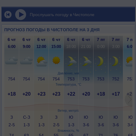
Прослушать погоду в Чистополе
ПРОГНОЗ ПОГОДЫ В ЧИСТОПОЛЕ НА 3 ДНЯ
6 чт
6 чт
6 чт
6 чт
6 чт
6 чт
7 пт
7 пт
7 пт
6:00
9:00
12:00
15:00
18:00
21:00
0:00
3:00
6:00
Давление, мм
754
754
754
754
753
753
753
752
752
Температура, °C
+18
+20
+23
+23
+22
+20
+18
+17
+20
Ветер, метр/с
З
С-З
З
З
Ю
Ю
Ю
Ю
Ю
2-5
1-3
1-3
2-5
1-3
3-6
3-6
3-6
3-6
Влажность, %
74
63
54
55
65
67
71
76
69