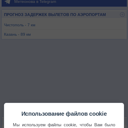
Метеонова в Telegram
ПРОГНОЗ ЗАДЕРЖЕК ВЫЛЕТОВ ПО АЭРОПОРТАМ
Чистополь - 7 км
Казань - 89 км
Нижнекамск (Бегишево) - 95 км
Борисоглебское - 109 км
Ульяновск (Восточный) - 159 км
Бугульма - 160 км
Использование файлов cookie
КАРТЫ ПОГОДЫ В ЧИСТОПОЛЕ
Мы используем файлы cookie, чтобы Вам было