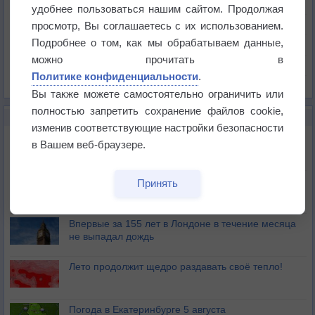
Температура
удобнее пользоваться нашим сайтом. Продолжая
Давление
просмотр, Вы соглашаетесь с их использованием.
Подробнее о том, как мы обрабатываем данные,
Осадки
можно прочитать в
Облачность
Политике конфиденциальности
.
Список всех карт
Вы также можете самостоятельно ограничить или
полностью запретить сохранение файлов cookie,
НОВОЕ О ПОГОДЕ
изменив соответствующие настройки безопасности
Дневная температура воздуха в ОАЭ превысила
в Вашем веб-браузере.
+51°
Европейские столицы бьют рекорды жары
Принять
Впервые за 155 лет в Лондоне в течение месяца
не выпадал дождь
Лето продолжит щедро раздавать своё тепло!
Погода в Екатеринбурге 5 августа