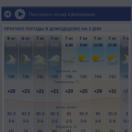
Прослушать погоду в Домодедово
ПРОГНОЗ ПОГОДЫ В ДОМОДЕДОВО НА 3 ДНЯ
6 чт
6 чт
7 пт
7 пт
7 пт
7 пт
7 пт
7 пт
7 пт
18:00
21:00
0:00
3:00
6:00
9:00
12:00
15:00
18:00
Давление, мм
746
746
746
745
745
745
744
743
743
Температура, °C
+28
+23
+21
+21
+20
+25
+29
+31
+28
Ветер, метр/с
Ю-З
Ю-З
Ю-З
Ю-З
Ю
Ю-З
Ю
Ю-З
З
3-6
3-6
3-6
2-5
2-5
3-6
3-6
5-9
5-9
Влажность, %
60
76
89
90
92
71
57
50
60