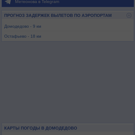
Метеонова в Telegram
ПРОГНОЗ ЗАДЕРЖЕК ВЫЛЕТОВ ПО АЭРОПОРТАМ
Домодедово - 9 км
Остафьево - 18 км
Быково - 27 км
Жуковский - 27 км
Москва (Внуково) - 36 км
Тушино - 47 км
КАРТЫ ПОГОДЫ В ДОМОДЕДОВО