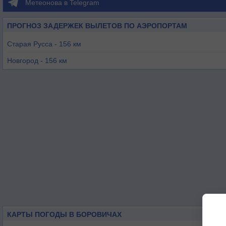
Метеонова в Telegram
ПРОГНОЗ ЗАДЕРЖЕК ВЫЛЕТОВ ПО АЭРОПОРТАМ
Старая Русса - 156 км
Новгород - 156 км
Тверь (Змеево) - 203 км
Тверь (Мигалово) - 206 км
Череповец - 256 км
Ржевка - 259 км
КАРТЫ ПОГОДЫ В БОРОВИЧАХ