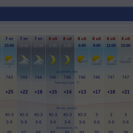
7 пт
7 пт
7 пт
8 сб
8 сб
8 сб
8 сб
8 сб
8 сб
15:00
18:00
21:00
0:00
3:00
6:00
9:00
12:00
15:00
Давление, мм
743
743
744
745
746
746
746
747
747
Температура, °C
+25
+22
+18
+15
+14
+13
+17
+18
+21
Ветер, метр/с
Ю-З
Ю-З
Ю-З
Ю-З
Ю-З
Ю-З
З
З
З
5-9
5-9
3-6
3-6
3-6
3-6
3-6
3-6
3-6
Влажность, %
49
47
68
82
91
94
70
55
39