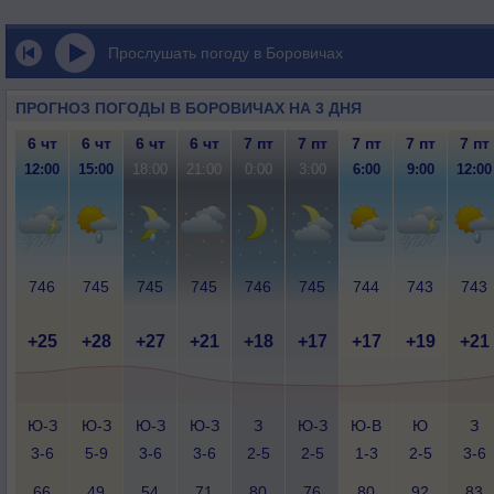
Прослушать погоду в Боровичах
ПРОГНОЗ ПОГОДЫ В БОРОВИЧАХ НА 3 ДНЯ
6 чт
6 чт
6 чт
6 чт
7 пт
7 пт
7 пт
7 пт
7 пт
12:00
15:00
18:00
21:00
0:00
3:00
6:00
9:00
12:00
746
745
745
745
746
745
744
743
743
+25
+28
+27
+21
+18
+17
+17
+19
+21
Ю-З
Ю-З
Ю-З
Ю-З
З
Ю-З
Ю-В
Ю
З
3-6
5-9
3-6
3-6
2-5
2-5
1-3
2-5
3-6
66
49
54
71
80
76
80
92
83