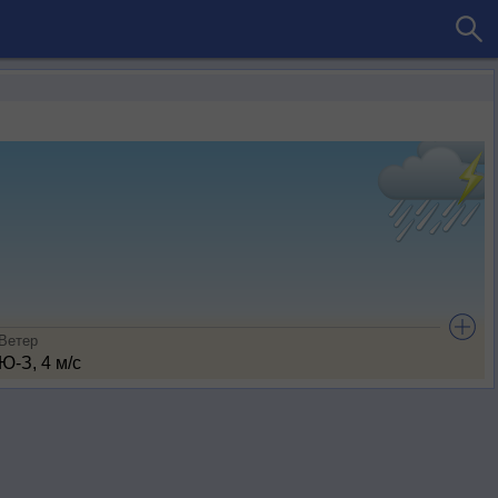
Ветер
Ю-З, 4 м/с