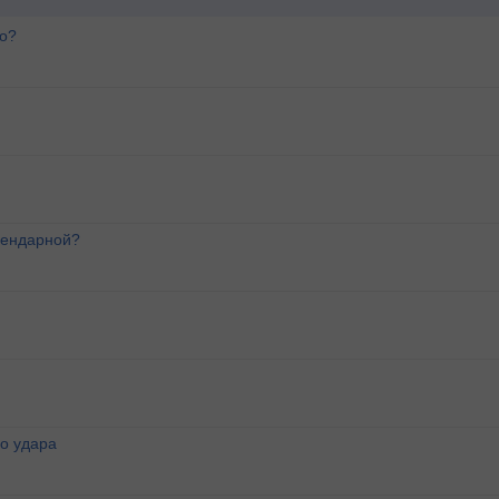
го?
лендарной?
о удара