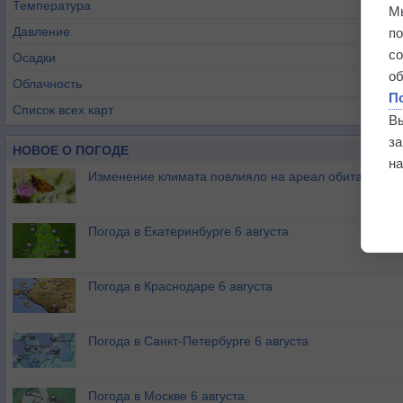
Температура
М
Давление
п
с
Осадки
о
Облачность
П
Список всех карт
В
з
НОВОЕ О ПОГОДЕ
на
Изменение климата повлияло на ареал обитания ба
Погода в Екатеринбурге 6 августа
Погода в Краснодаре 6 августа
Погода в Санкт-Петербурге 6 августа
Погода в Москве 6 августа