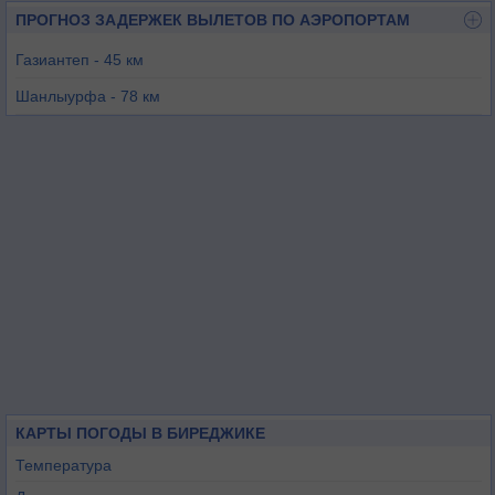
ПРОГНОЗ ЗАДЕРЖЕК ВЫЛЕТОВ ПО АЭРОПОРТАМ
Газиантеп - 45 км
Шанлыурфа - 78 км
Адыяман - 90 км
Шанлыурфа - 95 км
Кахраманмараш - 107 км
Алеппо - 115 км
КАРТЫ ПОГОДЫ В БИРЕДЖИКЕ
Температура