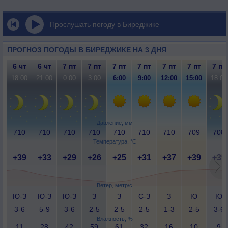
Прослушать погоду в Биреджике
ПРОГНОЗ ПОГОДЫ В БИРЕДЖИКЕ НА 3 ДНЯ
6 чт
6 чт
7 пт
7 пт
7 пт
7 пт
7 пт
7 пт
7 пт
18:00
21:00
0:00
3:00
6:00
9:00
12:00
15:00
18:00
Давление, мм
710
710
710
710
710
710
710
709
708
Температура, °C
+39
+33
+29
+26
+25
+31
+37
+39
+39
Ветер, метр/с
Ю-З
Ю-З
Ю-З
З
З
С-З
З
Ю
Ю
3-6
5-9
3-6
2-5
2-5
2-5
1-3
2-5
3-6
Влажность, %
11
28
42
59
61
32
16
10
9