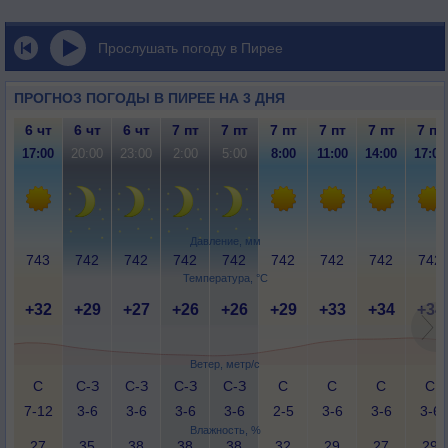
Прослушать погоду в Пирее
ПРОГНОЗ ПОГОДЫ В ПИРЕЕ НА 3 ДНЯ
6 чт
6 чт
6 чт
7 пт
7 пт
7 пт
7 пт
7 пт
7 пт
17:00
20:00
23:00
2:00
5:00
8:00
11:00
14:00
17:00
Давление, мм
743
742
742
742
742
742
742
742
742
Температура, °C
+32
+29
+27
+26
+26
+29
+33
+34
+34
Ветер, метр/с
С
С-З
С-З
С-З
С-З
С
С
С
С
7-12
3-6
3-6
3-6
3-6
2-5
3-6
3-6
3-6
Влажность, %
27
35
38
38
38
32
29
27
29