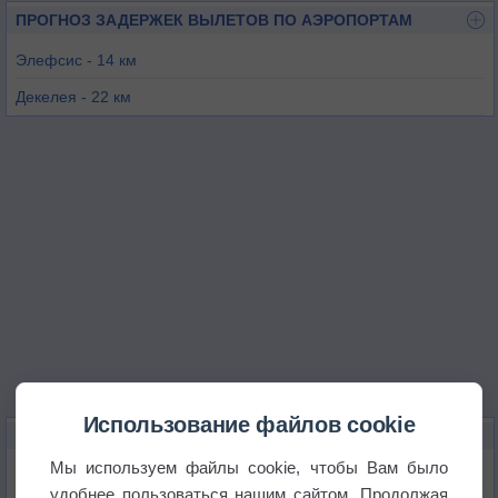
ПРОГНОЗ ЗАДЕРЖЕК ВЫЛЕТОВ ПО АЭРОПОРТАМ
Элефсис - 14 км
Декелея - 22 км
Мегара - 24 км
Афины - 27 км
Котрони - 35 км
Танагра - 44 км
Использование файлов cookie
КАРТЫ ПОГОДЫ В ПИРЕЕ
Мы используем файлы cookie, чтобы Вам было
Температура
удобнее пользоваться нашим сайтом. Продолжая