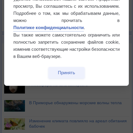
Давление
просмотр, Вы соглашаетесь с их использованием.
Осадки
Подробнее о том, как мы обрабатываем данные,
Облачность
можно прочитать в
Список всех карт
Политике конфиденциальности
.
Вы также можете самостоятельно ограничить или
НОВОЕ О ПОГОДЕ
полностью запретить сохранение файлов cookie,
Космическая погода влияет на транспорт
изменив соответствующие настройки безопасности
в Вашем веб-браузере.
Приложение построит маршрут через тень
Принять
Атмосфера начала замерзать
В Приморье обнаружены морские волны тепла
Изменение климата повлияло на ареал обитания
бабочек