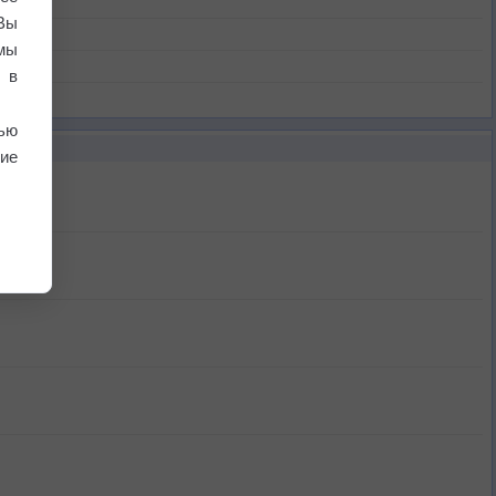
Вы
мы
 в
ью
ие