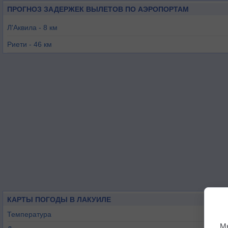
ПРОГНОЗ ЗАДЕРЖЕК ВЫЛЕТОВ ПО АЭРОПОРТАМ
Л'Аквила - 8 км
Риети - 46 км
Пескара - 65 км
Гвидония - 67 км
Фрозиноне - 79 км
Фолиньо - 86 км
КАРТЫ ПОГОДЫ В ЛАКУИЛЕ
Температура
М