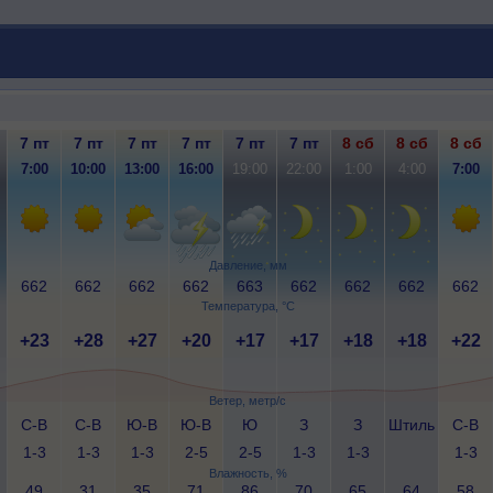
7 пт
7 пт
7 пт
7 пт
7 пт
7 пт
8 сб
8 сб
8 сб
7:00
10:00
13:00
16:00
19:00
22:00
1:00
4:00
7:00
Давление, мм
662
662
662
662
663
662
662
662
662
Температура, °C
+23
+28
+27
+20
+17
+17
+18
+18
+22
Ветер, метр/с
С-В
С-В
Ю-В
Ю-В
Ю
З
З
Штиль
С-В
1-3
1-3
1-3
2-5
2-5
1-3
1-3
1-3
Влажность, %
49
31
35
71
86
70
65
64
58