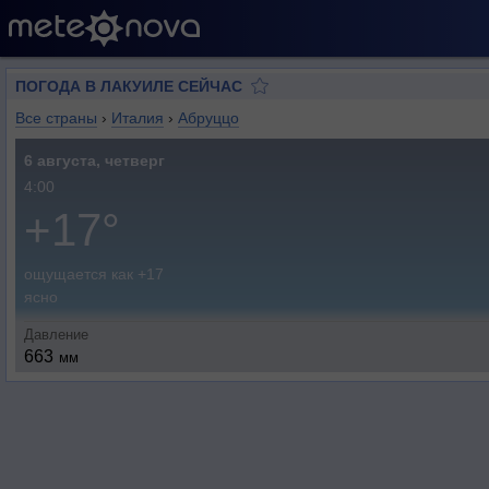
ПОГОДА В ЛАКУИЛЕ СЕЙЧАС
Все страны
›
Италия
›
Абруццо
6 августа, четверг
4:00
+17°
ощущается как +17
ясно
Давление
663
мм