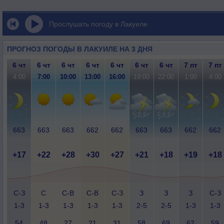
Прослушать погоду в Лакуиле
ПРОГНОЗ ПОГОДЫ В ЛАКУИЛЕ НА 3 ДНЯ
6 чт
6 чт
6 чт
6 чт
6 чт
6 чт
6 чт
7 пт
7 пт
4:00
7:00
10:00
13:00
16:00
19:00
22:00
1:00
4:00
663
663
663
662
662
663
663
662
662
+17
+22
+28
+30
+27
+21
+18
+19
+18
С-З
С
С-В
С-В
С-З
З
З
З
С-З
1-3
1-3
1-3
1-3
1-3
2-5
2-5
1-3
1-3
54
48
27
21
31
58
69
62
59