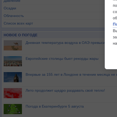
Давление
п
Осадки
с
Облачность
о
Список всех карт
П
В
НОВОЕ О ПОГОДЕ
з
Дневная температура воздуха в ОАЭ превысила +51
на
Европейские столицы бьют рекорды жары
Впервые за 155 лет в Лондоне в течение месяца не
Лето продолжит щедро раздавать своё тепло!
Погода в Екатеринбурге 5 августа