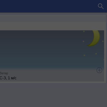
Ветер
С-З, 1 м/с