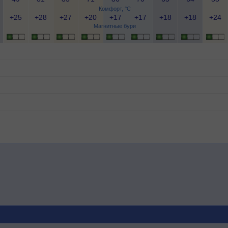
Комфорт, °C
+25
+28
+27
+20
+17
+17
+18
+18
+24
Магнитные бури