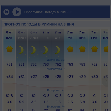
Прослушать погоду в Римини
ПРОГНОЗ ПОГОДЫ В РИМИНИ НА 3 ДНЯ
6 чт
6 чт
6 чт
7 пт
7 пт
7 пт
7 пт
7 пт
7 пт
16:00
19:00
22:00
1:00
4:00
7:00
10:00
13:00
16:00
Давление, мм
751
751
752
753
752
753
753
752
752
Температура, °C
+34
+31
+27
+25
+25
+27
+29
+30
+30
Ветер, метр/с
Ю-В
Ю
Ю
Ю-З
Ю-З
С-З
С-З
С
С-В
3-6
5-9
3-6
1-3
2-5
2-5
5-9
3-6
3-6
Влажность, %
37
43
54
77
66
57
56
54
51