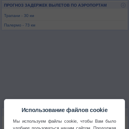
ПРОГНОЗ ЗАДЕРЖЕК ВЫЛЕТОВ ПО АЭРОПОРТАМ
Трапани - 30 км
Палермо - 73 км
Пантеллерия - 108 км
Джела - 156 км
Комизо - 193 км
Использование файлов cookie
КАРТЫ ПОГОДЫ В МАДЗАРЕ-ДЕЛЬ-ВАЛЛО
Мы используем файлы cookie, чтобы Вам было
Температура
удобнее пользоваться нашим сайтом. Продолжая