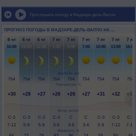
Прослушать погоду в Мадзаре-дель-Валло
ПРОГНОЗ ПОГОДЫ В МАДЗАРЕ-ДЕЛЬ-ВАЛЛО НА 3 ДНЯ
6 чт
6 чт
6 чт
7 пт
7 пт
7 пт
7 пт
7 пт
7 пт
16:00
19:00
22:00
1:00
4:00
7:00
10:00
13:00
16:00
Давление, мм
754
754
754
754
754
754
754
754
754
Температура, °C
+30
+28
+27
+26
+26
+27
+31
+32
+32
Ветер, метр/с
С-З
С-З
С-З
С-З
С
С
С-З
С-З
С-З
7-12
5-9
5-9
3-6
3-6
3-6
5-9
7-12
7-12
Влажность, %
66
72
79
83
86
74
55
50
49