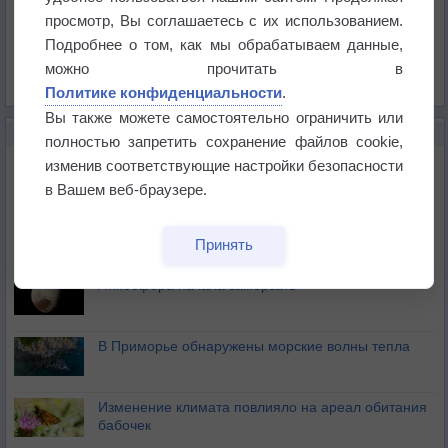
Давление
просмотр, Вы соглашаетесь с их использованием.
Осадки
Подробнее о том, как мы обрабатываем данные,
Облачность
можно прочитать в
Список всех карт
Политике конфиденциальности
.
Вы также можете самостоятельно ограничить или
НОВОЕ О ПОГОДЕ
полностью запретить сохранение файлов cookie,
Космическая погода влияет на транспорт
изменив соответствующие настройки безопасности
в Вашем веб-браузере.
Приложение построит маршрут через тень
Принять
Атмосфера начала замерзать
В Приморье обнаружены морские волны тепла
Изменение климата повлияло на ареал обитания
бабочек